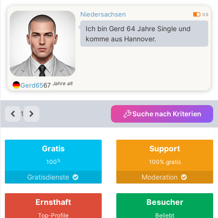
Niedersachsen
0.5
Ich bin Gerd 64 Jahre Single und
komme aus Hannover.
Jahre alt
Gerd65
67
1
Suche nach Kriterien
Gratis
Support
%
100
100% gratis
Gratisdienste
Moderation
Ernsthaft
Besucher
Top-Profile
Beliebt