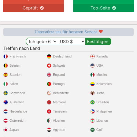
Geprüft
Top-Seite
Unterstütze uns für besseren Service
Treffen nach Land
Frankreich
Deutschland
Kanada
Belgien
Schweiz
USA
Spanien
England
Mexiko
Italien
Portugal
Kolumbien
Schweden
Behinderte
Tiere
Australien
Marokko
Brasilien
Niederlande
Tunesien
Philippinen
Österreich
Algerien
Libanon
Japan
Ägypten
Golf