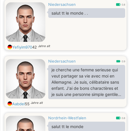
Niedersachsen
0.8
salut tt le monde . .
Jahre alt
Yefiyim970
42
Niedersachsen
0.9
je cherche une femme serieuse qui
veut partager sa vie avec moi en
Allemagne. Je suis, célibataire sans
enfant. J'ai de bons charactères et
je suis une personne simple gentile
et ouverte. Alors à toi de découvrir le
Jahre alt
Aabdel
55
reste si tu cherche un bon homme
pour fonder un foyer. Si tu
Nordrhein-Westfalen
comprends le français cela est un
0.8
avantage pour moi car je ne parle
salut tt le monde