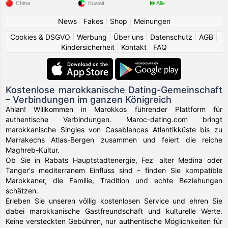
China
Kuwait
Alle
News
|
Fakes
|
Shop
|
Meinungen
Cookies & DSGVO
|
Werbung
|
Über uns
|
Datenschutz
|
AGB
|
Kindersicherheit
|
Kontakt
|
FAQ
Kostenlose marokkanische Dating-Gemeinschaft
– Verbindungen im ganzen Königreich
Ahlan! Willkommen in Marokkos führender Plattform für
authentische Verbindungen. Maroc-dating.com bringt
marokkanische Singles von Casablancas Atlantikküste bis zu
Marrakechs Atlas-Bergen zusammen und feiert die reiche
Maghreb-Kultur.
Ob Sie in Rabats Hauptstadtenergie, Fez' alter Medina oder
Tanger's mediterranem Einfluss sind – finden Sie kompatible
Marokkaner, die Familie, Tradition und echte Beziehungen
schätzen.
Erleben Sie unseren völlig kostenlosen Service und ehren Sie
dabei marokkanische Gastfreundschaft und kulturelle Werte.
Keine versteckten Gebühren, nur authentische Möglichkeiten für