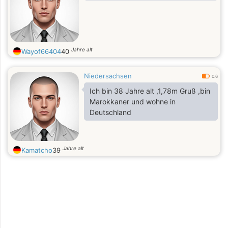
pas l'arabe.
Jahre alt
Wayof66404
40
Niedersachsen
0.6
Ich bin 38 Jahre alt ,1,78m Gruß ,bin
Marokkaner und wohne in
Deutschland
Jahre alt
Kamatcho
39