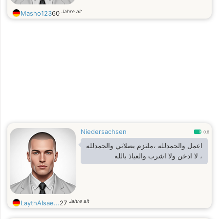
Jahre alt
Masho123
60
Niedersachsen
0.8
اعمل والحمدلله ،ملتزم بصلاتي والحمدلله
، لا ادخن ولا اشرب والعياذ بالله
Jahre alt
LaythAlsae...
27