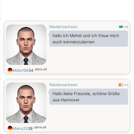
Niedersachsen
0.9
hallo ich Mehdi und ich freue mich
euch kennenzulernen
Jahre alt
Mido198
34
Niedersachsen
0.3
Hallo liebe Freunde, schöne Grüße
aus Hannover
Jahre alt
Manu25
38