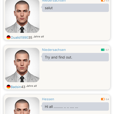
Niedersachsen
0.3
salut
Jahre alt
Oualid1990
35
Niedersachsen
0.7
Try and find out.
Jahre alt
Badsin
43
Hessen
0.4
Hi all ......... .. .. .... ...