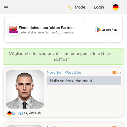
Maroc Dating
Toggle
Mode
Login
navigation
💖
Finde deinen perfekten Partner
💖
Lade jetzt unsere Dating-App herunter!
💕
💕
Mitgliederbilder sind privat - nur für angemeldete Nutzer
sichtbar
Nordrhein-Westfalen
0.5
Hallo serieux charmant
Jahre alt
Red93
36