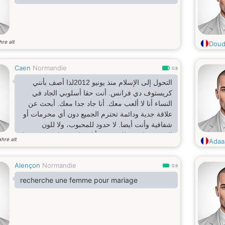
hre alt
Dou
Caen
Normandie
0.8
التحول إلى الإسلام منذ يونيو 2012لذا أصف بأنني
كريستوف دي فرانس. أنت حقا أسلوبي الجاد في
النساء أنا لا ألعب معك. أنا جاد جدا معك. أبحث عن
علاقة جدية ودائمة تحترم الجميع دون أي محرمات أو
شفافية وأنت أيضا. لا حدود للمحبوب، ولا للون
البشرة، ولا دين للمحبوب. أنا رجل بسيط ومهذب جدا.
ahre alt
Adaa
رومانسي، ساذج مع النساء. أحيانا يكون ممازحا جدا.
تشكو. عنيدة بدون المزيد، أستمع للنساء أكثر من.
Alençon
Normandie
أكره أي شكل من أشكال العنف الجسدي واللفظي.
0.9
سيظلن النساء أولويتي مهما حدث في الحياة. أنا لا
recherche une femme pour mariage
أكذب لأن لدي ابتسامة مزيفة تخونني بنسبة 98
بالمئة. أنا صبور وشجاع جدا. أنا أكره الكحول ولم أعد
drogues.je أشرب القهوة الجيدة كثيرا.أنا رجل غير
عنيف وأكره أي نوع من العنف الجسدي أو verbal.je