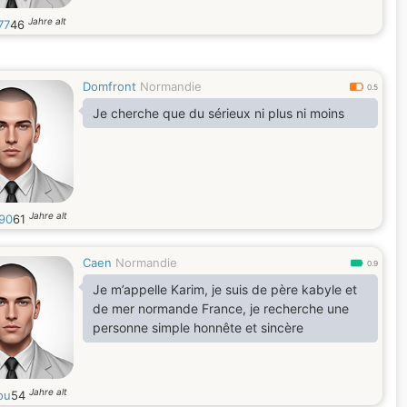
Jahre alt
77
46
Domfront
Normandie
0.5
Je cherche que du sérieux ni plus ni moins
Jahre alt
h90
61
Caen
Normandie
0.9
Je m’appelle Karim, je suis de père kabyle et
de mer normande France, je recherche une
personne simple honnête et sincère
Jahre alt
ou
54