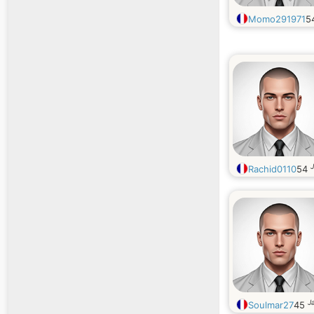
Momo291971
5
J
Rachid0110
54
J
Soulmar27
45