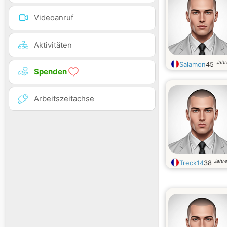
Videoanruf
Aktivitäten
Jahr
Salamon
45
Spenden
Arbeitszeitachse
Jahre
Treck14
38