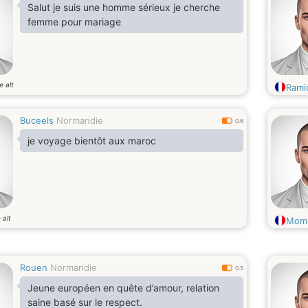
Salut je suis une homme sérieux je cherche
femme pour mariage
e alt
Rami
Buceels
Normandie
0.6
je voyage bientôt aux maroc
 alt
Mom
Rouen
Normandie
0.5
Jeune européen en quête d’amour, relation
saine basé sur le respect.