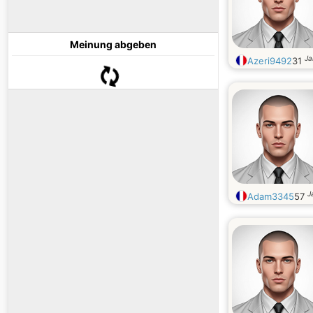
Meinung abgeben
Ja
Azeri9492
31
J
Adam3345
57