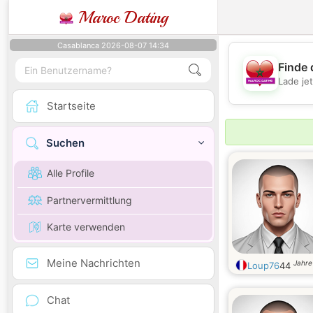
Maroc Dating
Casablanca 2026-08-07 14:34
Finde 
Lade je
Startseite
Suchen
Alle Profile
Partnervermittlung
Karte verwenden
Meine Nachrichten
Jahre 
Loup76
44
Chat