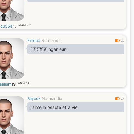
Jahre alt
dou564
47
Evreux
Normandie
0.3
🇫🇷🇲🇦Ingénieur 1
Jahre alt
aaaam
19
Bayeux
Normandie
0.4
j'aime la beauté et la vie