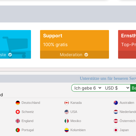
Support
Ernsth
100% gratis
Top-Pr
nste
Moderation
Unterstütze uns für besseren Se
nd
Deutschland
Kanada
Australien
Schweiz
USA
Niederland
England
Mexiko
Österreich
Portugal
Kolumbien
Japan