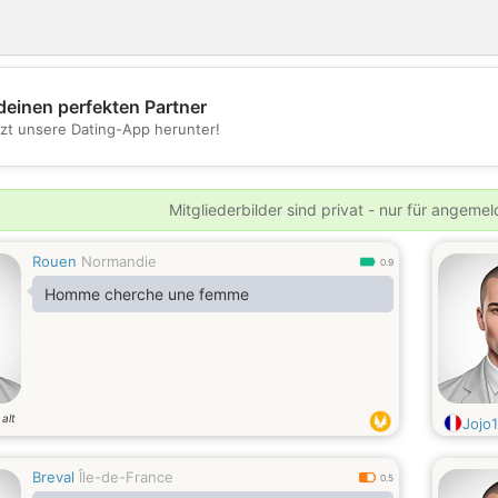
deinen perfekten Partner
💖
tzt unsere Dating-App herunter!
💕
Mitgliederbilder sind privat - nur für angeme
Rouen
Normandie
0.9
Homme cherche une femme
alt
Jojo
Breval
Île-de-France
0.5