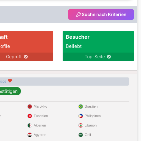
Suche nach Kriterien
aft
Besucher
ofile
Beliebt
Geprüft
Top-Seite
rvice
Marokko
Brasilien
e
Tunesien
Philippinen
Algerien
Libanon
Ägypten
Golf