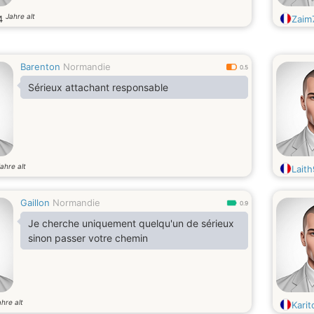
أكره الخيانة والخيانة. أحب النساء ذوات الشخصية
Jahre alt
4
Zaim
القوية وأحيانا شديدة الغيرة والتملك. في أوقات
الترفيه أحب ركوب الخيل والتزلج والمشي. المطاعم
الإيطالية، الرحلة إلى المغرب وكذلك جهاز الألعاب.
عمل رائع بنفسك. أعمل لدى مالكة عقار في ملكية
Barenton
Normandie
0.5
خاصة وأحاول تأسيس شركة تقنية معلومات كما كان
Sérieux attachant responsable
من قبل. أنا مستعد للتحرك من أجل المرأة التي أحبها
حقا. لدي واتس
ahre alt
Lait
Gaillon
Normandie
0.9
Je cherche uniquement quelqu'un de sérieux
sinon passer votre chemin
ahre alt
Karit