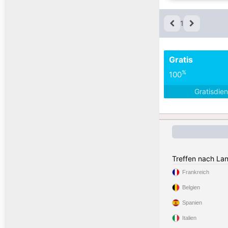
1
Gratis
%
100
Gratisdie
Treffen nach La
Frankreich
Belgien
Spanien
Italien