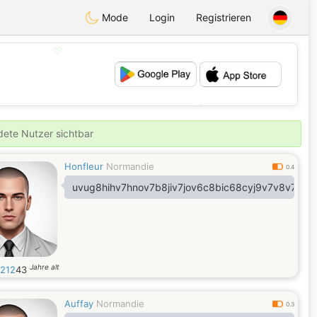
Mode
Login
Registrieren
💖
💕
ldete Nutzer sichtbar
Honfleur
Normandie
0.4
uvug8hihv7hnov7b8jiv7jov6c8bic68cyj9v7v8v7j8c9
Jahre alt
1212
43
Auffay
Normandie
0.3