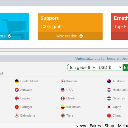
Support
Ernsth
100% gratis
Top-Pr
nste
Moderation
Unterstütze uns für besseren Se
nd
Deutschland
Kanada
Australien
Schweiz
USA
Niederland
England
Mexiko
Österreich
Portugal
Kolumbien
Japan
Behinderte
Tiere
China
News
|
Fakes
|
Shop
|
Mein