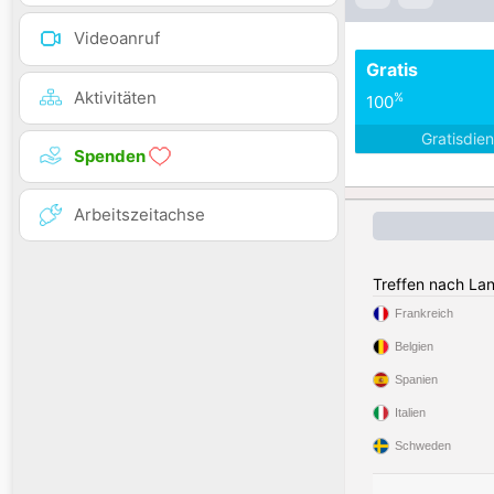
Videoanruf
Gratis
Aktivitäten
%
100
Gratisdie
Spenden
Arbeitszeitachse
Treffen nach La
Frankreich
Belgien
Spanien
Italien
Schweden