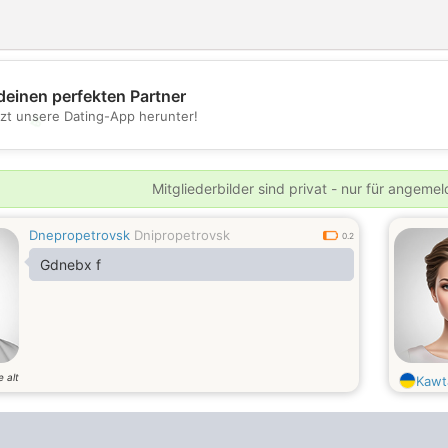
deinen perfekten Partner
tzt unsere Dating-App herunter!
💖
💕
Mitgliederbilder sind privat - nur für angeme
Dnepropetrovsk
Dnipropetrovsk
0.2
Gdnebx f
e alt
Kawt