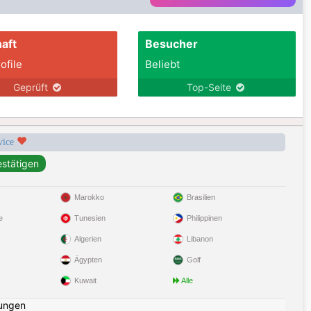
aft
Besucher
ofile
Beliebt
Geprüft
Top-Seite
rvice
Marokko
Brasilien
e
Tunesien
Philippinen
Algerien
Libanon
Ägypten
Golf
Kuwait
Alle
ungen