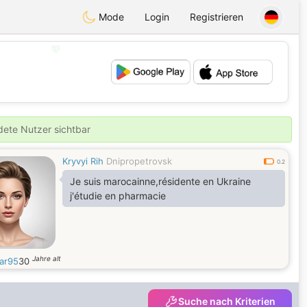
Mode
Login
Registrieren
💖
💕
ldete Nutzer sichtbar
Kryvyi Rih
Dnipropetrovsk
0.2
Je suis marocainne,résidente en Ukraine
j'étudie en pharmacie
Jahre alt
ar95
30
Suche nach Kriterien