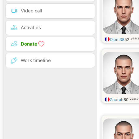
Video call
Activities
years
Djom38
52
Donate
Work timeline
years 
Zourah
60