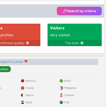
Search by criteria
us
Visitors
 profiles
Very visited
nfirmed quality
The best
 supportive please
Morocco
Brazil
s
Tunisia
Philippines
Algeria
Lebanon
Egypt
Gulf