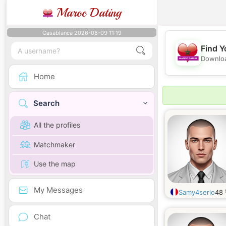
Maroc Dating
Casablanca 2026-08-09 11:19
Find Y
Downloa
Home
Search
All the profiles
Matchmaker
Use the map
My Messages
Samy4serio
48
Chat