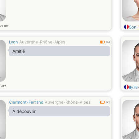
rs old
Sonil
Lyon
Auvergne-Rhône-Alpes
0.4
Amitié
 old
Ily78
Clermont-Ferrand
Auvergne-Rhône-Alpes
0.2
À découvrir