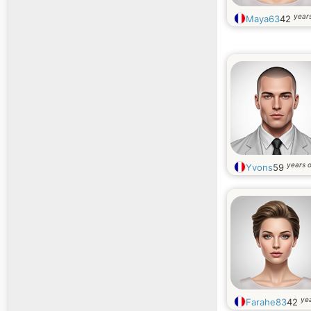
years
Maya63
42
years o
Yvons
59
yea
Farahe83
42