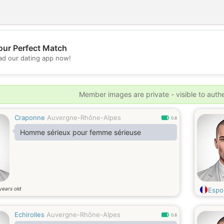
our Perfect Match
💖
d our dating app now!
💕
Member images are private - visible to auth
Craponne
Auvergne-Rhône-Alpes
0.8
Homme sérieux pour femme sérieuse
years old
Espo
Echirolles
Auvergne-Rhône-Alpes
0.8