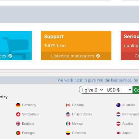
Support
Serio
100% free
quality
ices
Listening moderators
Co
We work hard to give you the best service, be
ntry
Germany
Canada
Australia
Switzerland
United States
Netherland
England
Mexico
Austria
Portugal
Colombia
Japan