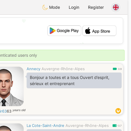
Mode
Login
Register
💖
💕
enticated users only
Annecy
Auvergne-Rhône-Alpes
0.9
Bonjour a toutes et a tous Ouvert d’esprit,
sérieux et entreprenant
years old
ir63
63
La Cote-Saint-Andre
Auvergne-Rhône-Alpes
0.7