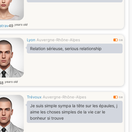
years old
atrav
49
Lyon
Auvergne-Rhône-Alpes
0.6
Relation sérieuse, serious relationship
years old
48
Trévoux
Auvergne-Rhône-Alpes
0.6
Je suis simple sympa la tête sur les épaules, j
aime les choses simples de la vie car le
bonheur si trouve