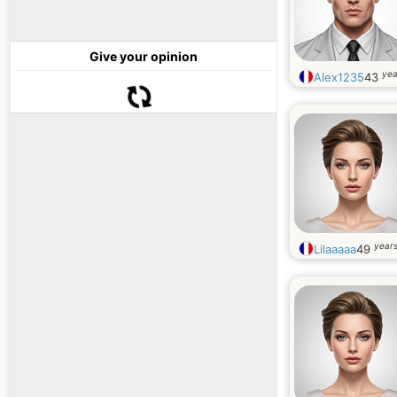
Give your opinion
yea
Alex1235
43
years
Lilaaaaa
49