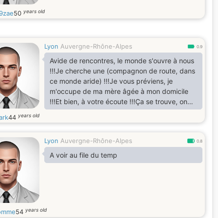
years old
9zae
50
Lyon
Auvergne-Rhône-Alpes
0.9
Avide de rencontres, le monde s'ouvre à nous
!!!Je cherche une (compagnon de route, dans
ce monde aride) !!!Je vous préviens, je
m'occupe de ma mère âgée à mon domicile
!!!Et bien, à votre écoute !!!Ça se trouve, on
s'attend mutuellement !!!Lah ou 3rlam !!!Bises
years old
ark
44
à bientôt incharlah Cordialement
Lyon
Auvergne-Rhône-Alpes
0.8
A voir au file du temp
years old
omme
54