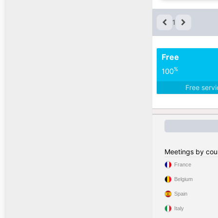
1
Free
%
100
Free serv
Meetings by cou
France
Belgium
Spain
Italy