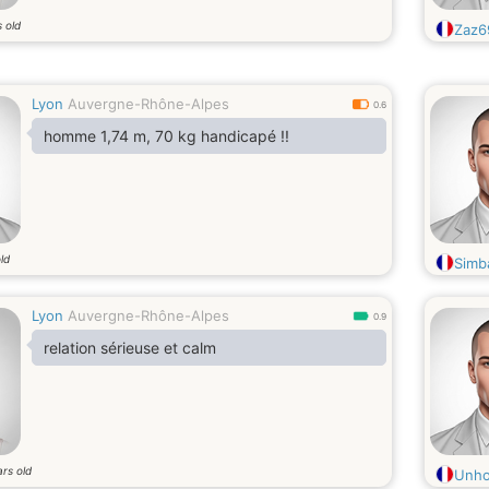
 old
Zaz6
Lyon
Auvergne-Rhône-Alpes
0.6
homme 1,74 m, 70 kg handicapé !!
ld
Simb
Lyon
Auvergne-Rhône-Alpes
0.9
relation sérieuse et calm
rs old
Unh