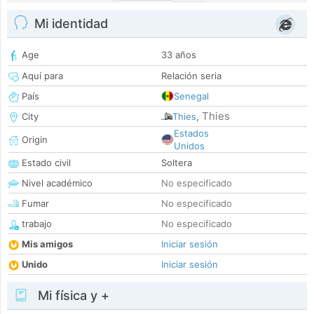
Mi identidad
Age
33 años
Aquí para
Relación seria
País
Senegal
Thies
City
Thies
,
Estados
Origin
Unidos
Estado civil
Soltera
Nivel académico
No especificado
Fumar
No especificado
trabajo
No especificado
Mis amigos
Iniciar sesión
Unido
Iniciar sesión
Mi física y +