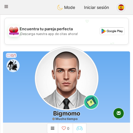
Maroc Dating
Toggle
Mode
Iniciar sesión
navigation
💖
Encuentra tu pareja perfecta
💖
¡Descarga nuestra app de citas ahora!
💕
💕
0/1
0
Bigmomo
Mucho tiempo
0