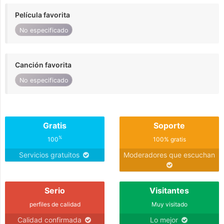
Película favorita
No especificado
Canción favorita
No especificado
Gratis
Soporte
%
100
100% gratis
Servicios gratuitos
Moderadores que escuchan
Serio
Visitantes
perfiles de calidad
Muy visitado
Calidad confirmada
Lo mejor