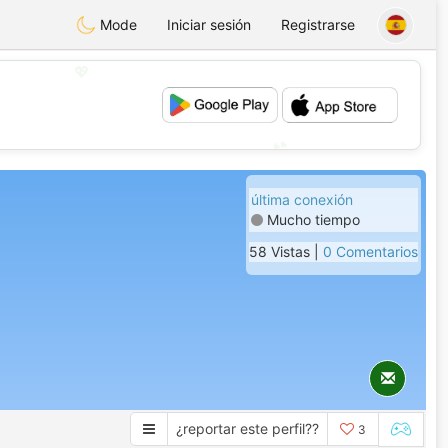
Mode
Iniciar sesión
Registrarse
💖
💕
última conexión
Mucho tiempo
58 Vistas |
0 Comentarios
¿reportar este perfil??
3