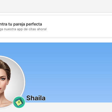
tra tu pareja perfecta
💖
ga nuestra app de citas ahora!
💕
Shaila
0