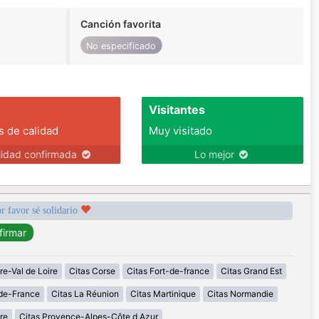
Canción favorita
No especificado
Visitantes
s de calidad
Muy visitado
lidad confirmada
Lo mejor
r favor sé solidario
re-Val de Loire
Citas Corse
Citas Fort-de-france
Citas Grand Est
-de-France
Citas La Réunion
Citas Martinique
Citas Normandie
re
Citas Provence-Alpes-Côte d Azur