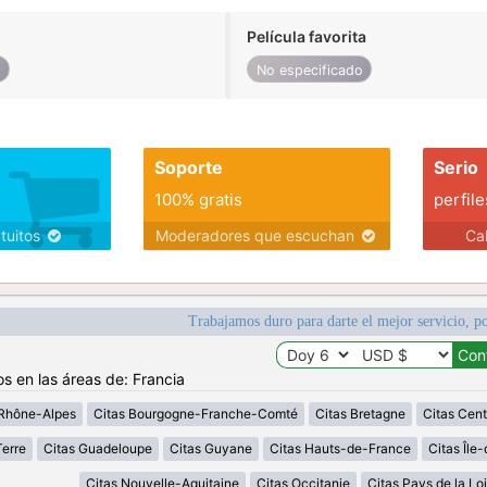
Película favorita
o
No especificado
Soporte
Serio
100% gratis
perfile
atuitos
Moderadores que escuchan
Ca
Trabajamos duro para darte el mejor servicio, po
os en las áreas de: Francia
Rhône-Alpes
Citas Bourgogne-Franche-Comté
Citas Bretagne
Citas Cent
erre
Citas Guadeloupe
Citas Guyane
Citas Hauts-de-France
Citas Île
Citas Nouvelle-Aquitaine
Citas Occitanie
Citas Pays de la Loi