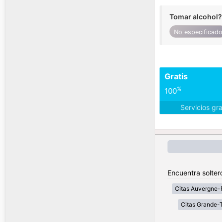
Tomar alcohol?
No especificad
Gratis
%
100
Servicios gr
Encuentra solter
Citas Auvergne-
Citas Grande-T