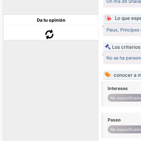
On m’a dit Shaïla
Lo que espe
Da tu opinión
Pieux, Principes 
Los criterio
No se ha persona
conocer a m
Intereses
No especificad
Paseo
No especificad