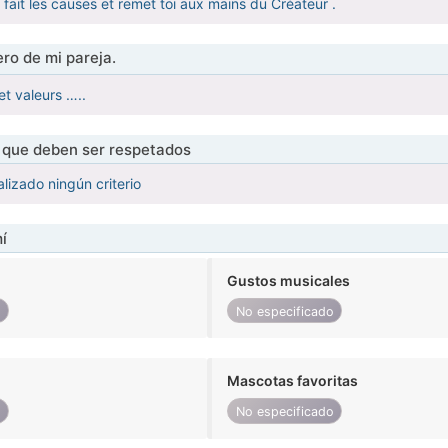
 fait les causes et remet toi aux mains du Créateur .
ro de mi pareja.
et valeurs …..
s que deben ser respetados
lizado ningún criterio
í
Gustos musicales
o
No especificado
Mascotas favoritas
o
No especificado