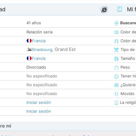
dad
Mi f
41 años
Buscan
Relación seria
Color d
Francia
Color d
Grand Est
Strasbourg
,
Tipo de
Francia
Tamaño
Divorciado
Peso
No especificado
Tener hi
No especificado
¿Quieres
No especificado
Movido 
Iniciar sesión
La religi
Iniciar sesión
re mí