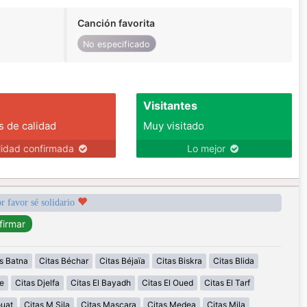
Canción favorita
No especificado
Visitantes
s de calidad
Muy visitado
lidad confirmada
Lo mejor
r favor sé solidario
s Batna
Citas Béchar
Citas Béjaïa
Citas Biskra
Citas Blida
e
Citas Djelfa
Citas El Bayadh
Citas El Oued
Citas El Tarf
ouat
Citas M Sila
Citas Mascara
Citas Medea
Citas Mila