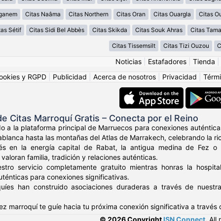
aganem
Citas Naâma
Citas Northern
Citas Oran
Citas Ouargla
Citas O
tas Sétif
Citas Sidi Bel Abbès
Citas Skikda
Citas Souk Ahras
Citas Tama
Citas Tissemsilt
Citas Tizi Ouzou
C
Noticias
|
Estafadores
|
Tienda
ookies y RGPD
|
Publicidad
|
Acerca de nosotros
|
Privacidad
|
Térmi
 Citas Marroquí Gratis – Conecta por el Reino
do a la plataforma principal de Marruecos para conexiones auténtic
ablanca hasta las montañas del Atlas de Marrakech, celebrando la ri
s en la energía capital de Rabat, la antigua medina de Fez o l
aloran familia, tradición y relaciones auténticas.
stro servicio completamente gratuito mientras honras la hospitali
ténticas para conexiones significativas.
uíes han construido asociaciones duraderas a través de nuestr
dez marroquí te guíe hacia tu próxima conexión significativa a través
© 2026 Copyright
ISN Connect
.
All 