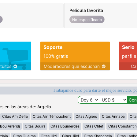
Película favorita
o
No especificado
Soporte
Serio
100% gratis
perfile
atuitos
Moderadores que escuchan
Ca
Trabajamos duro para darte el mejor servicio, po
s en las áreas de: Argelia
Citas Aïn Defla
Citas Aïn Témouchent
Citas Algiers
Citas Annaba
Cita
Bou Arréridj
Citas Bouira
Citas Boumerdes
Citas Chlef
Citas Constantin
rdaia
Citas Guelma
Citas Illizi
Citas Jijel
Citas Khenchela
Citas Lagh