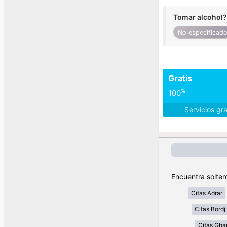
Tomar alcohol?
No especificad
Gratis
%
100
Servicios gr
Encuentra soltero
Citas Adrar
Citas Bordj 
Citas Gha