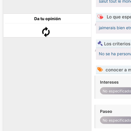
salut tout le mo
Lo que espe
Da tu opinión
jaimerais bien e
Los criterio
No se ha persona
conocer a m
Intereses
No especificad
Paseo
No especificad