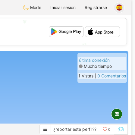
Mode
Iniciar sesión
Registrarse
💖
💕
última conexión
Mucho tiempo
1 Vistas |
0 Comentarios
¿reportar este perfil??
0