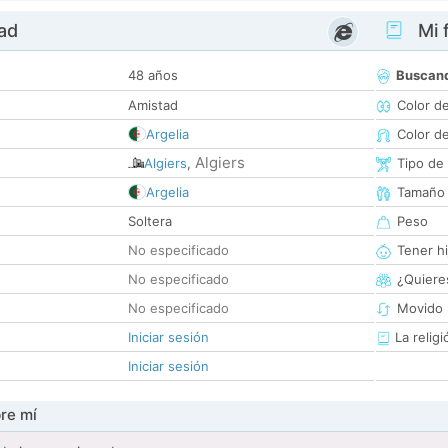
dad
Mi f
48 años
Buscan
Amistad
Color d
Argelia
Color d
Algiers
Algiers
,
Tipo de
Argelia
Tamaño
Soltera
Peso
No especificado
Tener hi
No especificado
¿Quieres
No especificado
Movido 
Iniciar sesión
La religi
Iniciar sesión
re mí