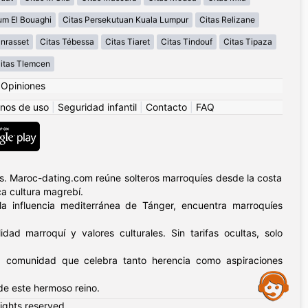
um El Bouaghi
Citas Persekutuan Kuala Lumpur
Citas Relizane
nrasset
Citas Tébessa
Citas Tiaret
Citas Tindouf
Citas Tipaza
itas Tlemcen
|
Opiniones
nos de uso
|
Seguridad infantil
|
Contacto
|
FAQ
as. Maroc-dating.com reúne solteros marroquíes desde la costa
ca cultura magrebí.
a influencia mediterránea de Tánger, encuentra marroquíes
dad marroquí y valores culturales. Sin tarifas ocultas, solo
a comunidad que celebra tanto herencia como aspiraciones
Assistance
 de este hermoso reino.
rights reserved.