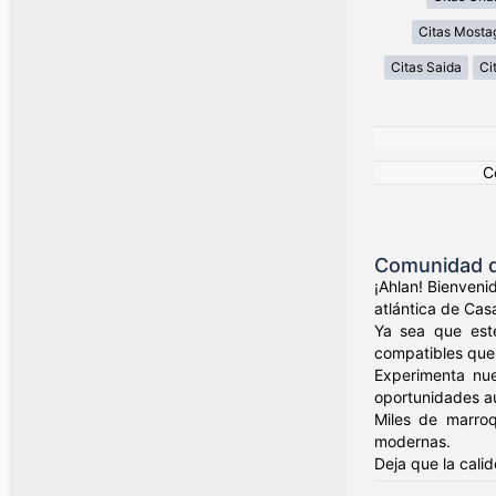
Citas Most
Citas Saida
Ci
C
Comunidad de
¡Ahlan! Bienveni
atlántica de Cas
Ya sea que esté
compatibles que v
Experimenta nue
oportunidades au
Miles de marroq
modernas.
Deja que la cali