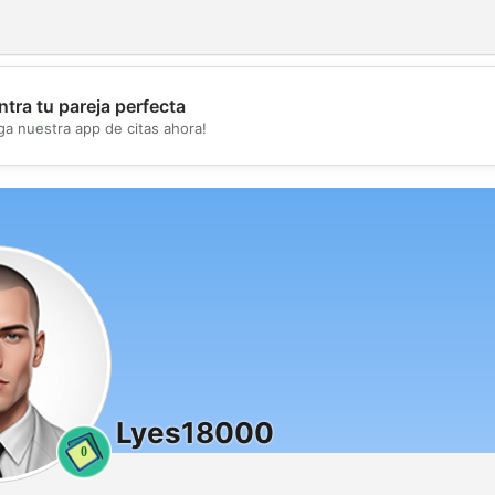
tra tu pareja perfecta
💖
ga nuestra app de citas ahora!
💕
Lyes18000
0