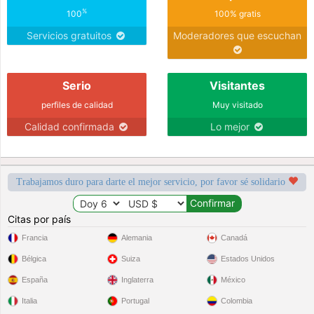
%
100
100% gratis
Servicios gratuitos
Moderadores que escuchan
Serio
Visitantes
perfiles de calidad
Muy visitado
Calidad confirmada
Lo mejor
Trabajamos duro para darte el mejor servicio, por favor sé solidario
Citas por país
Francia
Alemania
Canadá
Bélgica
Suiza
Estados Unidos
España
Inglaterra
México
Italia
Portugal
Colombia