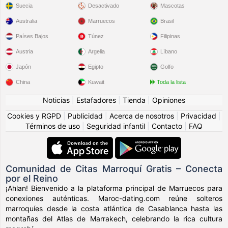
Suecia
Desactivado
Mascotas
Australia
Marruecos
Brasil
Países Bajos
Túnez
Filipinas
Austria
Argelia
Líbano
Japón
Egipto
Golfo
China
Kuwait
Toda la lista
Noticias
|
Estafadores
|
Tienda
|
Opiniones
Cookies y RGPD
|
Publicidad
|
Acerca de nosotros
|
Privacidad
|
Términos de uso
|
Seguridad infantil
|
Contacto
|
FAQ
Comunidad de Citas Marroquí Gratis – Conecta
por el Reino
¡Ahlan! Bienvenido a la plataforma principal de Marruecos para
conexiones auténticas. Maroc-dating.com reúne solteros
marroquíes desde la costa atlántica de Casablanca hasta las
montañas del Atlas de Marrakech, celebrando la rica cultura