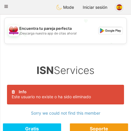
Maroc Dating
Toggle
Mode
Iniciar sesión
navigation
💖
Encuentra tu pareja perfecta
¡Descarga nuestra app de citas ahora!
💖
💕
💕
ISN
Services
Info
Este usuario no existe o ha sido eliminado
Sorry we could not find this member
Gratis
Soporte