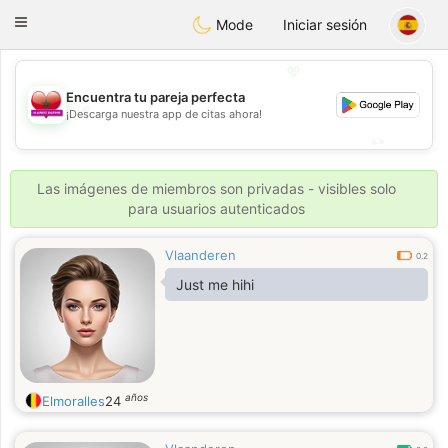
Maroc Dating
Toggle
Mode
Iniciar sesión
navigation
💖
Encuentra tu pareja perfecta
💖
¡Descarga nuestra app de citas ahora!
💕
💕
Las imágenes de miembros son privadas - visibles solo
para usuarios autenticados
Vlaanderen
0.2
Just me hihi
años
Elmoralles
24