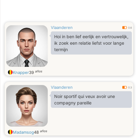
Vlaanderen
0.6
Hoi in ben lief eerlijk en vertrouwelijk,
ik zoek een relatie liefst voor lange
termijn
años
Knapper
39
Vlaanderen
0.3
Noir sportif qui veux avoir une
compagny pareille
años
Madamsog
48