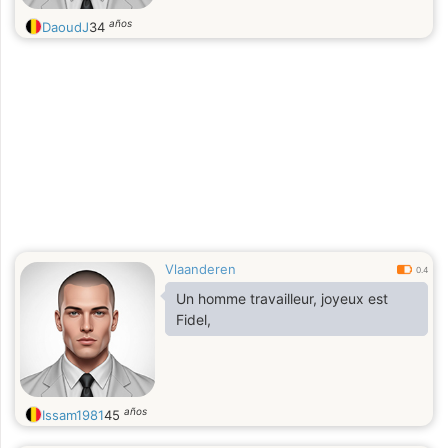
años
DaoudJ
34
Vlaanderen
0.4
Un homme travailleur, joyeux est
Fidel,
años
Issam1981
45