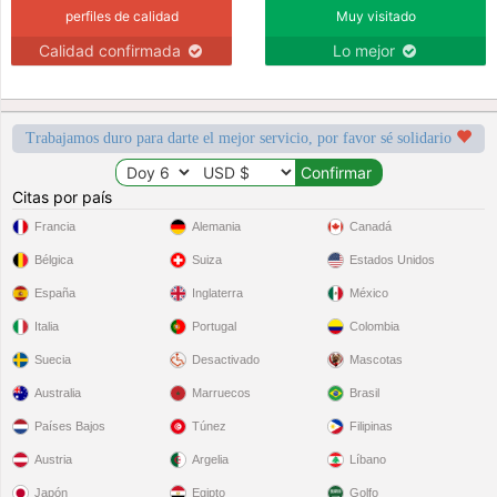
perfiles de calidad
Muy visitado
Calidad confirmada
Lo mejor
Trabajamos duro para darte el mejor servicio, por favor sé solidario
Citas por país
Francia
Alemania
Canadá
Bélgica
Suiza
Estados Unidos
España
Inglaterra
México
Italia
Portugal
Colombia
Suecia
Desactivado
Mascotas
Australia
Marruecos
Brasil
Países Bajos
Túnez
Filipinas
Austria
Argelia
Líbano
Japón
Egipto
Golfo