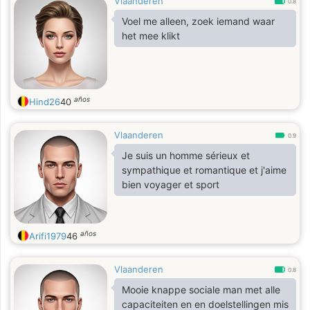
Vlaanderen
0.8
Voel me alleen, zoek iemand waar
het mee klikt
años
Hind26
40
Vlaanderen
0.9
Je suis un homme sérieux et
sympathique et romantique et j'aime
bien voyager et sport
años
Arifi1979
46
Vlaanderen
0.8
Mooie knappe sociale man met alle
capaciteiten en en doelstellingen mis