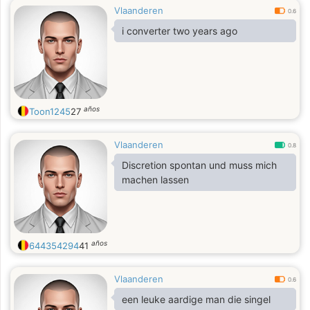
Vlaanderen
0.6
i converter two years ago
años
Toon1245
27
Vlaanderen
0.8
Discretion spontan und muss mich
machen lassen
años
644354294
41
Vlaanderen
0.6
een leuke aardige man die singel