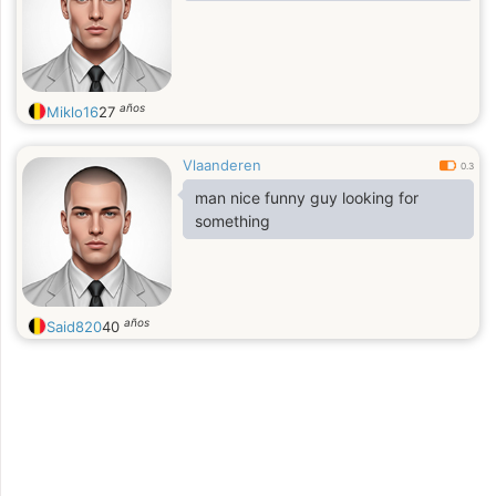
años
Miklo16
27
Vlaanderen
0.3
man nice funny guy looking for
something
años
Said820
40