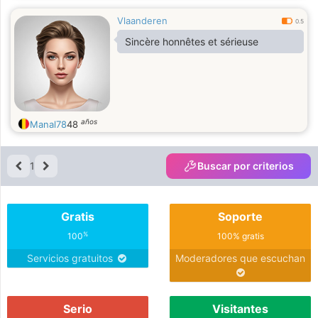
Vlaanderen
0.5
Sincère honnêtes et sérieuse
años
Manal78
48
1
Buscar por criterios
Gratis
Soporte
%
100
100% gratis
Servicios gratuitos
Moderadores que escuchan
Serio
Visitantes