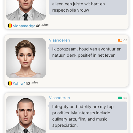
alleen een juiste wit hart en
respectvolle vrouw
años
Mohamedgo
46
Vlaanderen
0.6
Ik zorgzaam, houd van avontuur en
natuur, denk positief in het leven
años
Zohra4
53
Vlaanderen
0.9
Integrity and fidelity are my top
priorities. My interests include
culinary arts, film, and music
appreciation.