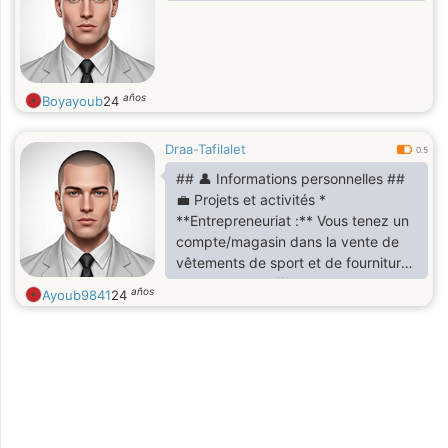
años
Boyayoub
24
Draa-Tafilalet
0.5
## 👤 Informations personnelles ##
💼 Projets et activités *
**Entrepreneuriat :** Vous tenez un
compte/magasin dans la vente de
vêtements de sport et de fournitures
de football. ## 🌟 Intérêts et loisirs *
años
Ayoub9841
24
**Langue et culture :** Grand intérêt
pour la **langue et la culture
amazigh** (noms de villes et de
régions, traduction et phrases
amazigh). * **Divertissement :**
Suiveur de l'anime **Sport de
boxe**.