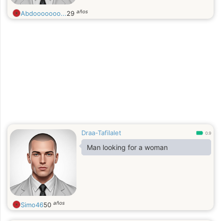
años
Abdooooooo...
29
Draa-Tafilalet
0.9
Man looking for a woman
años
Simo46
50