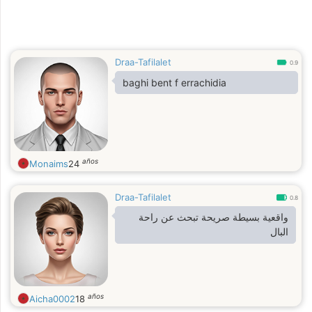
Draa-Tafilalet
0.9
baghi bent f errachidia
años
Monaims
24
Draa-Tafilalet
0.8
واقعية بسيطة صريحة تبحث عن راحة
البال
años
Aicha0002
18