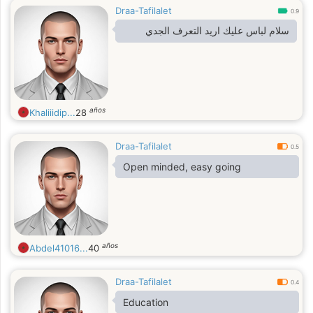
Draa-Tafilalet
0.9
سلام لباس عليك اريد التعرف الجدي
años
Khaliiidip...
28
Draa-Tafilalet
0.5
Open minded, easy going
años
Abdel41016...
40
Draa-Tafilalet
0.4
Education