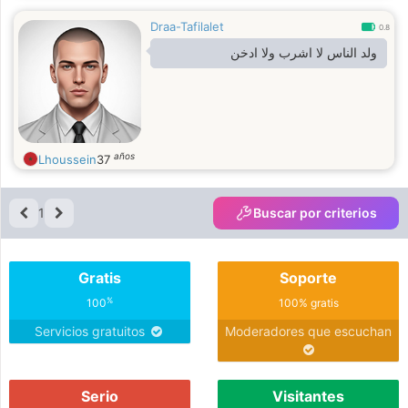
Draa-Tafilalet
0.8
ولد الناس لا اشرب ولا ادخن
años
Lhoussein
37
1
Buscar por criterios
Gratis
Soporte
%
100
100% gratis
Servicios gratuitos
Moderadores que escuchan
Serio
Visitantes