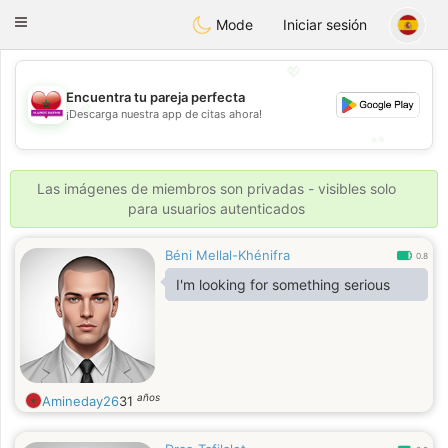
Maroc Dating
Toggle
Mode
Iniciar sesión
navigation
💖
Encuentra tu pareja perfecta
💖
¡Descarga nuestra app de citas ahora!
💕
💕
Las imágenes de miembros son privadas - visibles solo
para usuarios autenticados
Béni Mellal-Khénifra
0.8
I'm looking for something serious
años
Amineday26
31