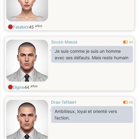
años
Fatabirir
45
Souss-Massa
0.5
Je suis comme je suis un homme
avec ses défauts. Mais reste humain
años
Digne
44
Draa-Tafilalet
0.5
Ambitieux, loyal et orienté vers
l’action.