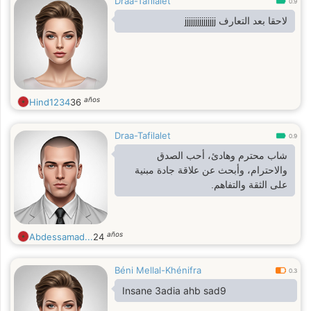
Draa-Tafilalet
0.9
لاحقا بعد التعارف jjjjjjjjjjjjjjj
años
Hind1234
36
Draa-Tafilalet
0.9
شاب محترم وهادئ، أحب الصدق
والاحترام، وأبحث عن علاقة جادة مبنية
على الثقة والتفاهم.
años
Abdessamad...
24
Béni Mellal-Khénifra
0.3
Insane 3adia ahb sad9