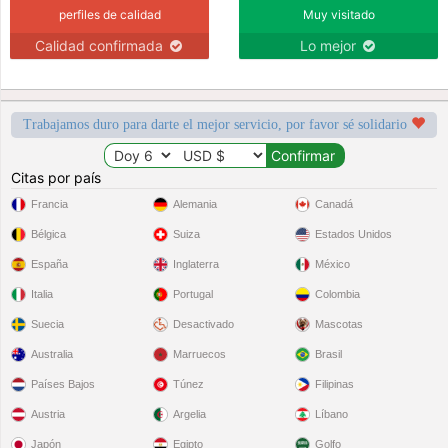
perfiles de calidad
Muy visitado
Calidad confirmada
Lo mejor
Trabajamos duro para darte el mejor servicio, por favor sé solidario
Citas por país
Francia
Alemania
Canadá
Bélgica
Suiza
Estados Unidos
España
Inglaterra
México
Italia
Portugal
Colombia
Suecia
Desactivado
Mascotas
Australia
Marruecos
Brasil
Países Bajos
Túnez
Filipinas
Austria
Argelia
Líbano
Japón
Egipto
Golfo