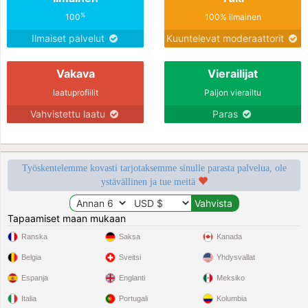
%
100
100% ilmainen
Ilmaiset palvelut
Kuuntelevat moderaattorit
Vakava
Vierailijat
laatuprofiilit
Paljon vierailtu
Vahvistettu laatu
Paras
Työskentelemme kovasti tarjotaksemme sinulle parasta palvelua, ole
ystävällinen ja tue meitä
Tapaamiset maan mukaan
Ranska
Saksa
Kanada
Belgia
Sveitsi
Yhdysvallat
Espanja
Englanti
Meksiko
Italia
Portugali
Kolumbia