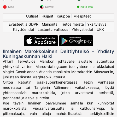
Kiina
Kuwait
Koko lista
Uutiset
|
Huijarit
|
Kauppa
|
Mielipiteet
Evästeet ja GDPR
|
Mainonta
|
Tietoa meistä
|
Yksityisyys
|
Käyttöehdot
|
Lastenturvallisuus
|
Yhteystiedot
|
UKK
Ilmainen Marokkolainen Deittiyhteisö – Yhdisty
Kuningaskunnan Halki
Ahlan! Tervetuloa Marokon johtavalle alustalle autenttisia
yhteyksiä varten. Maroc-dating.com tuo yhteen marokkolaiset
singlet Casablancan Atlantin rannikolta Marrakeshin Atlasvuoriin,
juhlistaen rikasta Maghreb-kulttuuria.
Olitpa Rabatin pääkaupunkienergiassa, Fezin vanhassa
medinassa tai Tangierin Välimeren vaikutuksessa, löydä
yhteensopivia marokkolaisia, jotka arvostavat perhettä,
perinnettä ja aitoja suhteita.
Koe täysin ilmainen palvelumme samalla kun kunnioitat
marokkolaista vieraanvaraisuutta ja kulttuuriarvoja. Ei
piilomaksuja, vain aitoja mahdollisuuksia merkityksellisiin