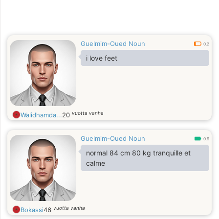
Guelmim-Oued Noun
0.2
i love feet
vuotta vanha
Walidhamda...
20
Guelmim-Oued Noun
0.9
normal 84 cm 80 kg tranquille et
calme
vuotta vanha
Bokassi
46