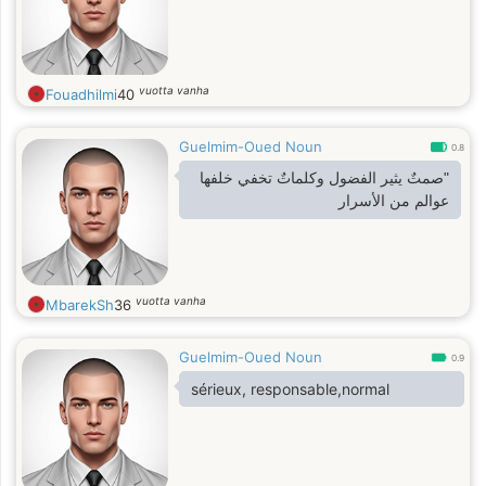
vuotta vanha
Fouadhilmi
40
Guelmim-Oued Noun
0.8
"صمتٌ يثير الفضول وكلماتٌ تخفي خلفها
عوالم من الأسرار
vuotta vanha
MbarekSh
36
Guelmim-Oued Noun
0.9
sérieux, responsable,normal