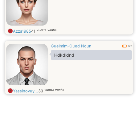
vuotta vanha
Azza1985
41
Guelmim-Oued Noun
0.2
Hdkdldnd
vuotta vanha
Yassinovuy...
30