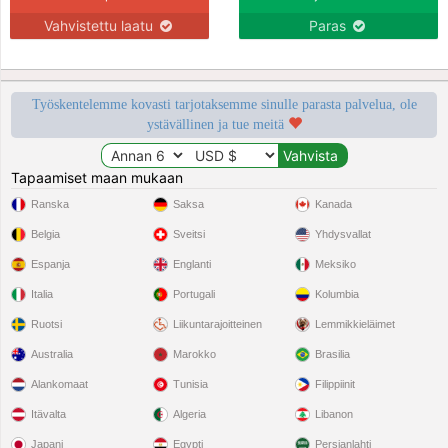
Vahvistettu laatu
Paras
Työskentelemme kovasti tarjotaksemme sinulle parasta palvelua, ole
ystävällinen ja tue meitä
Tapaamiset maan mukaan
Ranska
Saksa
Kanada
Belgia
Sveitsi
Yhdysvallat
Espanja
Englanti
Meksiko
Italia
Portugali
Kolumbia
Ruotsi
Liikuntarajoitteinen
Lemmikkieläimet
Australia
Marokko
Brasilia
Alankomaat
Tunisia
Filippiinit
Itävalta
Algeria
Libanon
Japani
Egypti
Persianlahti