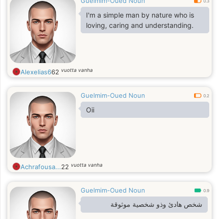
Guelmim-Oued Noun
0.3
I'm a simple man by nature who is
loving, caring and understanding.
vuotta vanha
Alexelias6
62
Guelmim-Oued Noun
0.2
Oii
vuotta vanha
Achrafousa...
22
Guelmim-Oued Noun
0.9
شخص هادئ وذو شخصية موثوقة