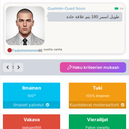
Guelmim-Oued Noun
0.9
طويل اسمر 180 يتم علاقة جادة
vuotta vanha
Fadelmmmmm
46
1
Haku kriteerien mukaan
Ilmainen
Tuki
%
100
100% ilmainen
Ilmaiset palvelut
Kuuntelevat moderaattorit
Vakava
Vierailijat
laatuprofiilit
Paljon vierailtu