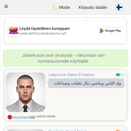
Maroc Dating
Toggle
Mode
Kirjaudu sisään
navigation
💖
Löydä täydellinen kumppani
💖
Lataa deittisovelluksemme nyt!
💕
💕
Jäsenkuvat ovat yksityisiä - näkyvissä vain
tunnistautuneille käyttäjille
Laâyoune-Sakia El Hamra
0.7
ولد الناس وماشي ديال تفليات وصداعات
vuotta vanha
Abdellah9
46