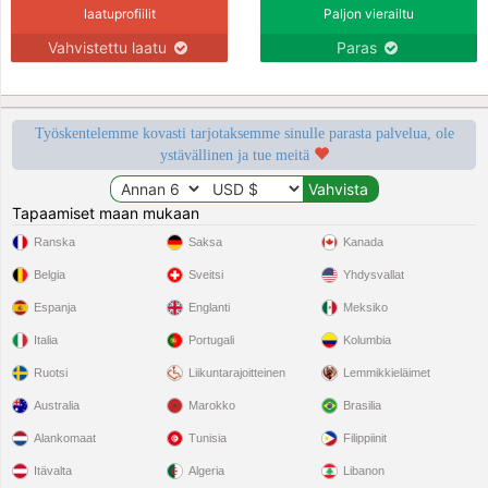
laatuprofiilit
Paljon vierailtu
Vahvistettu laatu
Paras
Työskentelemme kovasti tarjotaksemme sinulle parasta palvelua, ole
ystävällinen ja tue meitä
Tapaamiset maan mukaan
Ranska
Saksa
Kanada
Belgia
Sveitsi
Yhdysvallat
Espanja
Englanti
Meksiko
Italia
Portugali
Kolumbia
Ruotsi
Liikuntarajoitteinen
Lemmikkieläimet
Australia
Marokko
Brasilia
Alankomaat
Tunisia
Filippiinit
Itävalta
Algeria
Libanon