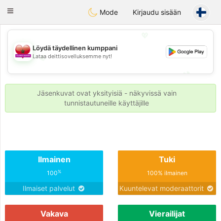
Maroc Dating
Toggle
Mode
Kirjaudu sisään
navigation
💖
Löydä täydellinen kumppani
Lataa deittisovelluksemme nyt!
💖
💕
💕
Jäsenkuvat ovat yksityisiä - näkyvissä vain
tunnistautuneille käyttäjille
Ilmainen
Tuki
%
100
100% ilmainen
Ilmaiset palvelut
Kuuntelevat moderaattorit
Vakava
Vierailijat