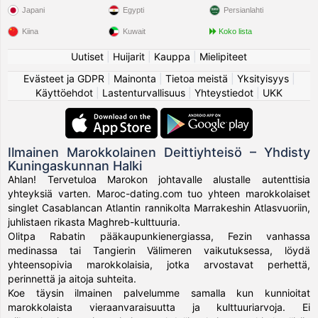
Japani
Egypti
Persianlahti
Kiina
Kuwait
Koko lista
Uutiset
|
Huijarit
|
Kauppa
|
Mielipiteet
Evästeet ja GDPR
|
Mainonta
|
Tietoa meistä
|
Yksityisyys
|
Käyttöehdot
|
Lastenturvallisuus
|
Yhteystiedot
|
UKK
Ilmainen Marokkolainen Deittiyhteisö – Yhdisty
Kuningaskunnan Halki
Ahlan! Tervetuloa Marokon johtavalle alustalle autenttisia
yhteyksiä varten. Maroc-dating.com tuo yhteen marokkolaiset
singlet Casablancan Atlantin rannikolta Marrakeshin Atlasvuoriin,
juhlistaen rikasta Maghreb-kulttuuria.
Olitpa Rabatin pääkaupunkienergiassa, Fezin vanhassa
medinassa tai Tangierin Välimeren vaikutuksessa, löydä
yhteensopivia marokkolaisia, jotka arvostavat perhettä,
perinnettä ja aitoja suhteita.
Koe täysin ilmainen palvelumme samalla kun kunnioitat
marokkolaista vieraanvaraisuutta ja kulttuuriarvoja. Ei