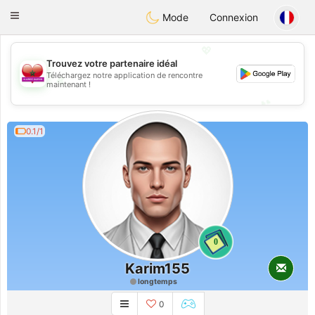
Maroc Dating
Toggle
Mode
Connexion
navigation
💖
Trouvez votre partenaire idéal
Téléchargez notre application de rencontre
💖
maintenant !
💕
💕
0.1/1
0
Karim155
longtemps
0