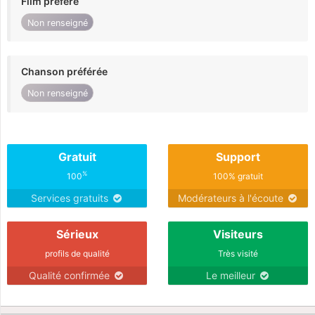
Film préféré
Non renseigné
Chanson préférée
Non renseigné
Gratuit
Support
%
100
100% gratuit
Services gratuits
Modérateurs à l'écoute
Sérieux
Visiteurs
profils de qualité
Très visité
Qualité confirmée
Le meilleur