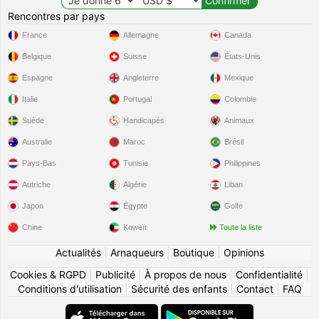
Rencontres par pays
France
Allemagne
Canada
Belgique
Suisse
États-Unis
Espagne
Angleterre
Mexique
Italie
Portugal
Colombie
Suède
Handicapés
Animaux
Australie
Maroc
Brésil
Pays-Bas
Tunisie
Philippines
Autriche
Algérie
Liban
Japon
Égypte
Golfe
Chine
Koweït
Toute la liste
Actualités
|
Arnaqueurs
|
Boutique
|
Opinions
Cookies & RGPD
|
Publicité
|
À propos de nous
|
Confidentialité
|
Conditions d'utilisation
|
Sécurité des enfants
|
Contact
|
FAQ