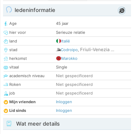
ledeninformatie
Age
45 jaar
hier voor
Serieuze relatie
land
Italië
Friuli-Venezia ...
stad
Codroipo
,
herkomst
Marokko
vitaal
Single
academisch niveau
Niet gespecificeerd
Roken
Niet gespecificeerd
job
Niet gespecificeerd
Mijn vrienden
Inloggen
Lid sinds
Inloggen
Wat meer details