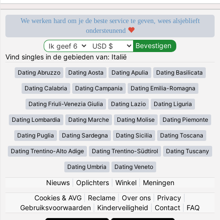
We werken hard om je de beste service te geven, wees alsjeblieft
ondersteunend
Vind singles in de gebieden van: Italië
Dating Abruzzo
Dating Aosta
Dating Apulia
Dating Basilicata
Dating Calabria
Dating Campania
Dating Emilia-Romagna
Dating Friuli-Venezia Giulia
Dating Lazio
Dating Liguria
Dating Lombardia
Dating Marche
Dating Molise
Dating Piemonte
Dating Puglia
Dating Sardegna
Dating Sicilia
Dating Toscana
Dating Trentino-Alto Adige
Dating Trentino-Südtirol
Dating Tuscany
Dating Umbria
Dating Veneto
Nieuws
|
Oplichters
|
Winkel
|
Meningen
Cookies & AVG
|
Reclame
|
Over ons
|
Privacy
|
Gebruiksvoorwaarden
|
Kinderveiligheid
|
Contact
|
FAQ