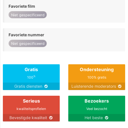
Favoriete film
Niet gespecificeerd
Favoriete nummer
Niet gespecificeerd
Gratis
Ondersteuning
%
100
100% gratis
Gratis diensten
Luisterende moderators
Serieus
Bezoekers
kwaliteitsprofielen
Veel bezocht
Bevestigde kwaliteit
Het beste