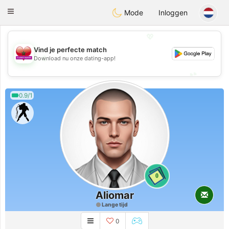
Maroc Dating
Toggle
Mode
Inloggen
navigation
💖
Vind je perfecte match
💖
Download nu onze dating-app!
💕
💕
0.9/1
0
Aliomar
Lange tijd
0