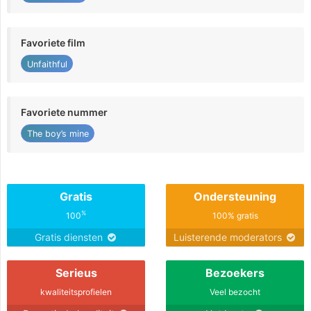
Favoriete film
Unfaithful
Favoriete nummer
The boy’s mine
Gratis
Ondersteuning
%
100
100% gratis
Gratis diensten
Luisterende moderators
Serieus
Bezoekers
kwaliteitsprofielen
Veel bezocht