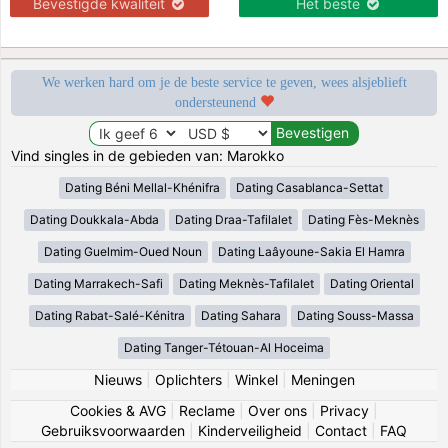
Bevestigde kwaliteit
Het beste
We werken hard om je de beste service te geven, wees alsjeblieft
ondersteunend
Vind singles in de gebieden van: Marokko
Dating Béni Mellal-Khénifra
Dating Casablanca-Settat
Dating Doukkala-Abda
Dating Draa-Tafilalet
Dating Fès-Meknès
Dating Guelmim-Oued Noun
Dating Laâyoune-Sakia El Hamra
Dating Marrakech-Safi
Dating Meknès-Tafilalet
Dating Oriental
Dating Rabat-Salé-Kénitra
Dating Sahara
Dating Souss-Massa
Dating Tanger-Tétouan-Al Hoceima
Nieuws
|
Oplichters
|
Winkel
|
Meningen
Cookies & AVG
|
Reclame
|
Over ons
|
Privacy
|
Gebruiksvoorwaarden
|
Kinderveiligheid
|
Contact
|
FAQ