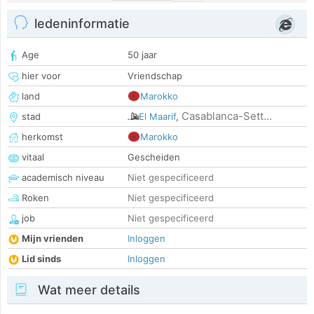
ledeninformatie
Age
50 jaar
hier voor
Vriendschap
land
Marokko
Casablanca-Sett...
stad
El Maarif
,
herkomst
Marokko
vitaal
Gescheiden
academisch niveau
Niet gespecificeerd
Roken
Niet gespecificeerd
job
Niet gespecificeerd
Mijn vrienden
Inloggen
Lid sinds
Inloggen
Wat meer details