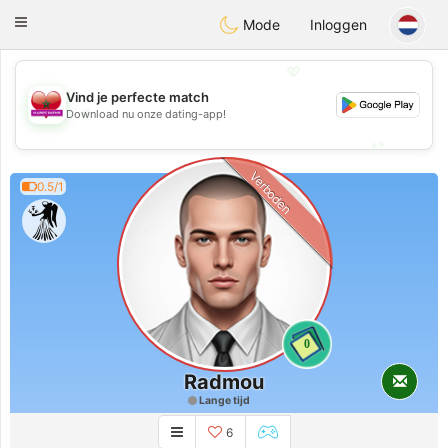
Maroc Dating
Toggle
Mode
Inloggen
navigation
💖
Vind je perfecte match
💖
Download nu onze dating-app!
💕
💕
Verboden
0.5/1
0
Radmou
Lange tijd
6