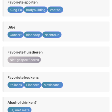
Favoriete sporten
Kung Fu
Bodybuilding
Voetbal
Uitje
Concert
Bioscoop
Nachtclub
Favoriete huisdieren
Niet gespecificeerd
Favoriete keukens
Italiaans
Libanees
Mexicaans-
Alcohol drinken?
Ja, met mate