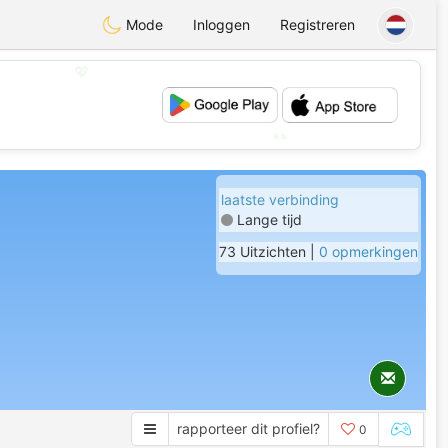
Mode
Inloggen
Registreren
💖
💕
laatste verbinding
Lange tijd
73 Uitzichten |
0 opmerkingen
rapporteer dit profiel?
0