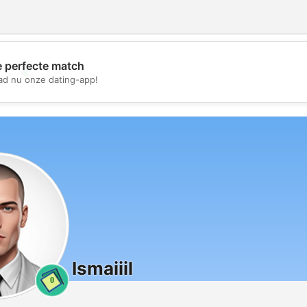
e perfecte match
💖
d nu onze dating-app!
💕
Ismaiiil
0