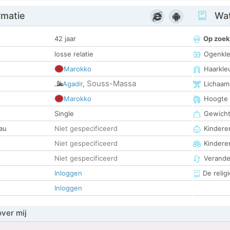
rmatie
Wat
42 jaar
Op zoek
losse relatie
Ogenkle
Marokko
Haarkle
Souss-Massa
Agadir
,
Lichaam
Marokko
Hoogte
Single
Gewich
au
Niet gespecificeerd
Kinderen
Niet gespecificeerd
Kindere
Niet gespecificeerd
Verander
Inloggen
De religi
Inloggen
over mij