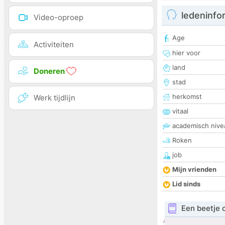
ledeninfo
Video-oproep
Age
Activiteiten
hier voor
land
Doneren
stad
herkomst
Werk tijdlijn
vitaal
academisch nive
Roken
job
Mijn vrienden
Lid sinds
Een beetje 