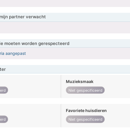
mijn partner verwacht
 die moeten worden gerespecteerd
eria aangepast
ter
Muzieksmaak
eerd
Niet gespecificeerd
Favoriete huisdieren
eerd
Niet gespecificeerd