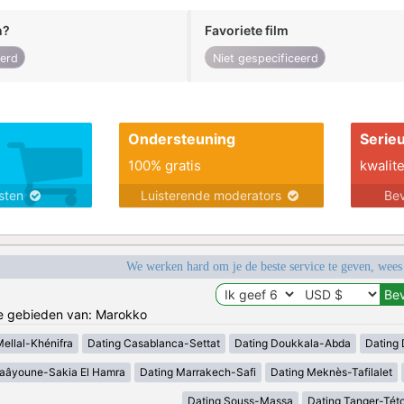
n?
Favoriete film
eerd
Niet gespecificeerd
Ondersteuning
Serie
100% gratis
kwalite
nsten
Luisterende moderators
Bev
We werken hard om je de beste service te geven, wees
de gebieden van: Marokko
Mellal-Khénifra
Dating Casablanca-Settat
Dating Doukkala-Abda
Dating 
Laâyoune-Sakia El Hamra
Dating Marrakech-Safi
Dating Meknès-Tafilalet
Dating Souss-Massa
Dating Tanger-Tét