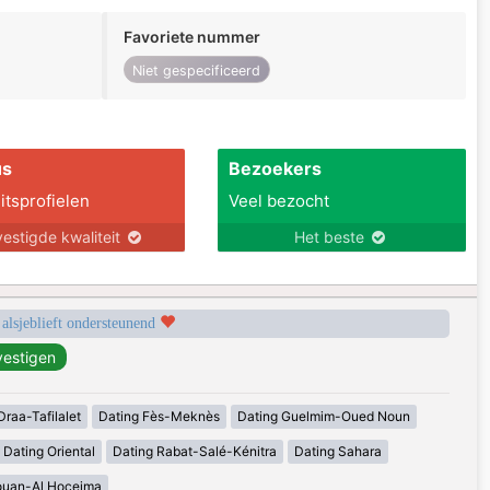
Favoriete nummer
Niet gespecificeerd
us
Bezoekers
itsprofielen
Veel bezocht
estigde kwaliteit
Het beste
 alsjeblieft ondersteunend
Draa-Tafilalet
Dating Fès-Meknès
Dating Guelmim-Oued Noun
Dating Oriental
Dating Rabat-Salé-Kénitra
Dating Sahara
ouan-Al Hoceima