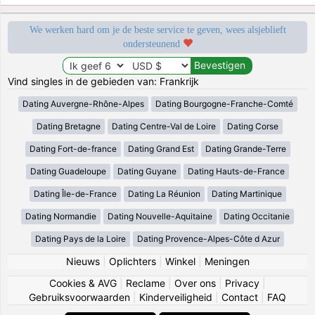
We werken hard om je de beste service te geven, wees alsjeblieft
ondersteunend
Vind singles in de gebieden van: Frankrijk
Dating Auvergne-Rhône-Alpes
Dating Bourgogne-Franche-Comté
Dating Bretagne
Dating Centre-Val de Loire
Dating Corse
Dating Fort-de-france
Dating Grand Est
Dating Grande-Terre
Dating Guadeloupe
Dating Guyane
Dating Hauts-de-France
Dating Île-de-France
Dating La Réunion
Dating Martinique
Dating Normandie
Dating Nouvelle-Aquitaine
Dating Occitanie
Dating Pays de la Loire
Dating Provence-Alpes-Côte d Azur
Nieuws
|
Oplichters
|
Winkel
|
Meningen
Cookies & AVG
|
Reclame
|
Over ons
|
Privacy
|
Gebruiksvoorwaarden
|
Kinderveiligheid
|
Contact
|
FAQ