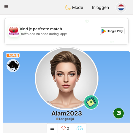
Maroc Dating
Toggle
Mode
Inloggen
navigation
💖
Vind je perfecte match
💖
Download nu onze dating-app!
💕
💕
0.3/1
0
Alam2023
Lange tijd
3