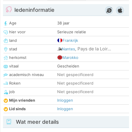
ledeninformatie
Age
38 jaar
hier voor
Serieuze relatie
land
Frankrijk
Pays de la Loir...
stad
Nantes
,
herkomst
Marokko
vitaal
Gescheiden
academisch niveau
Niet gespecificeerd
Roken
Niet gespecificeerd
job
Niet gespecificeerd
Mijn vrienden
Inloggen
Lid sinds
Inloggen
Wat meer details