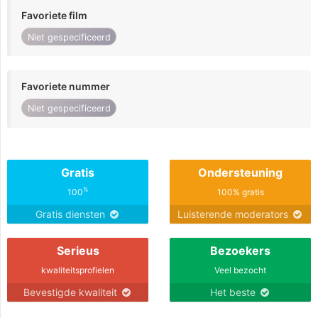
Favoriete film
Niet gespecificeerd
Favoriete nummer
Niet gespecificeerd
Gratis
Ondersteuning
%
100
100% gratis
Gratis diensten
Luisterende moderators
Serieus
Bezoekers
kwaliteitsprofielen
Veel bezocht
Bevestigde kwaliteit
Het beste