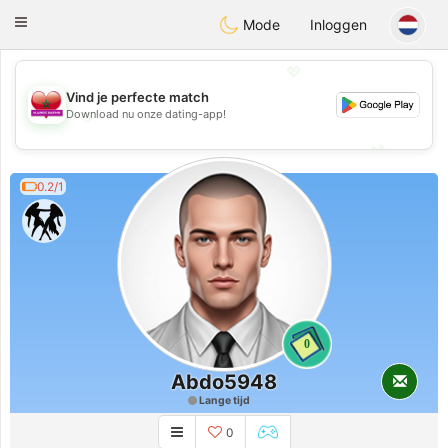
Maroc Dating
Toggle
Mode
Inloggen
navigation
💖
Vind je perfecte match
💖
Download nu onze dating-app!
💕
💕
0.2/1
0
Abdo5948
Lange tijd
0