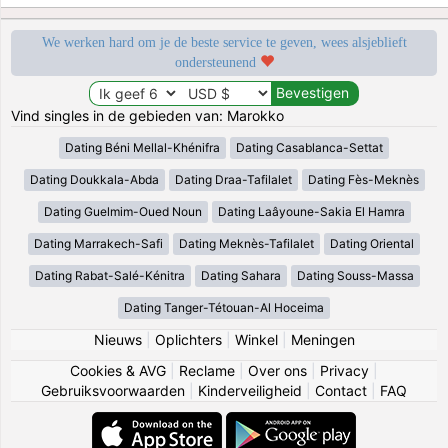
We werken hard om je de beste service te geven, wees alsjeblieft
ondersteunend
Vind singles in de gebieden van: Marokko
Dating Béni Mellal-Khénifra
Dating Casablanca-Settat
Dating Doukkala-Abda
Dating Draa-Tafilalet
Dating Fès-Meknès
Dating Guelmim-Oued Noun
Dating Laâyoune-Sakia El Hamra
Dating Marrakech-Safi
Dating Meknès-Tafilalet
Dating Oriental
Dating Rabat-Salé-Kénitra
Dating Sahara
Dating Souss-Massa
Dating Tanger-Tétouan-Al Hoceima
Nieuws
|
Oplichters
|
Winkel
|
Meningen
Cookies & AVG
|
Reclame
|
Over ons
|
Privacy
|
Gebruiksvoorwaarden
|
Kinderveiligheid
|
Contact
|
FAQ