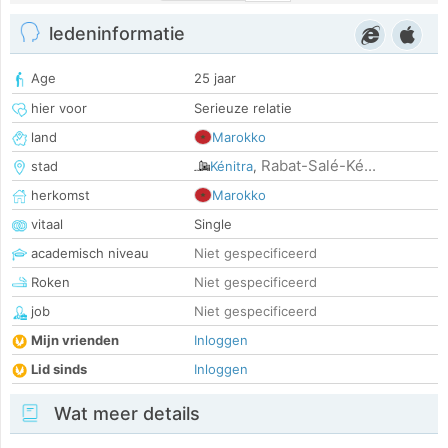
ledeninformatie
Age
25 jaar
hier voor
Serieuze relatie
land
Marokko
Rabat-Salé-Ké...
stad
Kénitra
,
herkomst
Marokko
vitaal
Single
academisch niveau
Niet gespecificeerd
Roken
Niet gespecificeerd
job
Niet gespecificeerd
Mijn vrienden
Inloggen
Lid sinds
Inloggen
Wat meer details