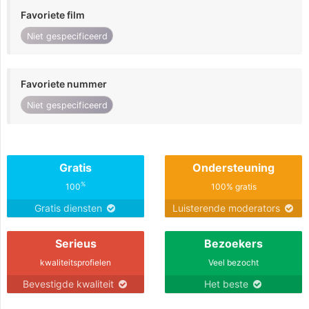
Favoriete film
Niet gespecificeerd
Favoriete nummer
Niet gespecificeerd
Gratis
Ondersteuning
%
100
100% gratis
Gratis diensten
Luisterende moderators
Serieus
Bezoekers
kwaliteitsprofielen
Veel bezocht
Bevestigde kwaliteit
Het beste