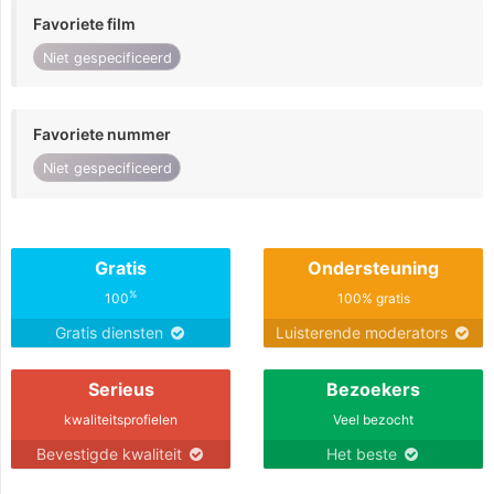
Favoriete film
Niet gespecificeerd
Favoriete nummer
Niet gespecificeerd
Gratis
Ondersteuning
%
100
100% gratis
Gratis diensten
Luisterende moderators
Serieus
Bezoekers
kwaliteitsprofielen
Veel bezocht
Bevestigde kwaliteit
Het beste