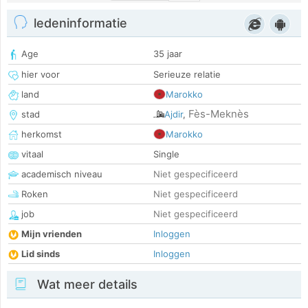
ledeninformatie
Age
35 jaar
hier voor
Serieuze relatie
land
Marokko
Fès-Meknès
stad
Ajdir
,
herkomst
Marokko
vitaal
Single
academisch niveau
Niet gespecificeerd
Roken
Niet gespecificeerd
job
Niet gespecificeerd
Mijn vrienden
Inloggen
Lid sinds
Inloggen
Wat meer details