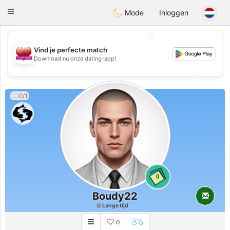
Maroc Dating
Toggle
Mode
Inloggen
navigation
💖
Vind je perfecte match
💖
Download nu onze dating-app!
💕
💕
0/1
0
Boudy22
Lange tijd
0