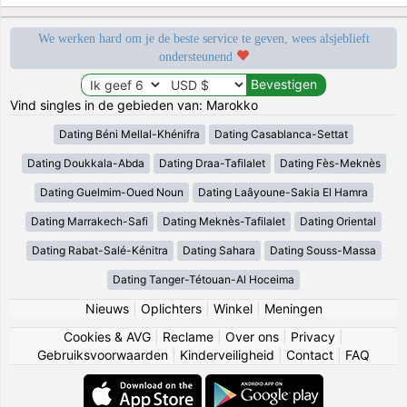
We werken hard om je de beste service te geven, wees alsjeblieft
ondersteunend
Vind singles in de gebieden van: Marokko
Dating Béni Mellal-Khénifra
Dating Casablanca-Settat
Dating Doukkala-Abda
Dating Draa-Tafilalet
Dating Fès-Meknès
Dating Guelmim-Oued Noun
Dating Laâyoune-Sakia El Hamra
Dating Marrakech-Safi
Dating Meknès-Tafilalet
Dating Oriental
Dating Rabat-Salé-Kénitra
Dating Sahara
Dating Souss-Massa
Dating Tanger-Tétouan-Al Hoceima
Nieuws
|
Oplichters
|
Winkel
|
Meningen
Cookies & AVG
|
Reclame
|
Over ons
|
Privacy
|
Gebruiksvoorwaarden
|
Kinderveiligheid
|
Contact
|
FAQ