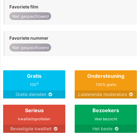
Favoriete film
Niet gespecificeerd
Favoriete nummer
Niet gespecificeerd
Gratis
Ondersteuning
%
100
100% gratis
Gratis diensten
Luisterende moderators
Serieus
Bezoekers
kwaliteitsprofielen
Veel bezocht
Bevestigde kwaliteit
Het beste