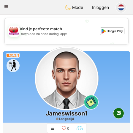
Maroc Dating
Toggle
Mode
Inloggen
navigation
💖
Vind je perfecte match
💖
Download nu onze dating-app!
💕
💕
0.3/1
0
Jameswisson1
Lange tijd
0