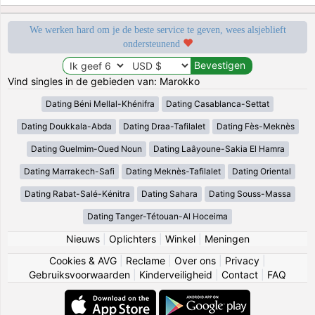
We werken hard om je de beste service te geven, wees alsjeblieft
ondersteunend
Vind singles in de gebieden van: Marokko
Dating Béni Mellal-Khénifra
Dating Casablanca-Settat
Dating Doukkala-Abda
Dating Draa-Tafilalet
Dating Fès-Meknès
Dating Guelmim-Oued Noun
Dating Laâyoune-Sakia El Hamra
Dating Marrakech-Safi
Dating Meknès-Tafilalet
Dating Oriental
Dating Rabat-Salé-Kénitra
Dating Sahara
Dating Souss-Massa
Dating Tanger-Tétouan-Al Hoceima
Nieuws
|
Oplichters
|
Winkel
|
Meningen
Cookies & AVG
|
Reclame
|
Over ons
|
Privacy
|
Gebruiksvoorwaarden
|
Kinderveiligheid
|
Contact
|
FAQ