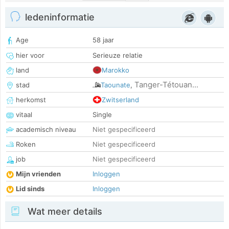
ledeninformatie
Age
58 jaar
hier voor
Serieuze relatie
land
Marokko
Tanger-Tétouan...
stad
Taounate
,
herkomst
Zwitserland
vitaal
Single
academisch niveau
Niet gespecificeerd
Roken
Niet gespecificeerd
job
Niet gespecificeerd
Mijn vrienden
Inloggen
Lid sinds
Inloggen
Wat meer details