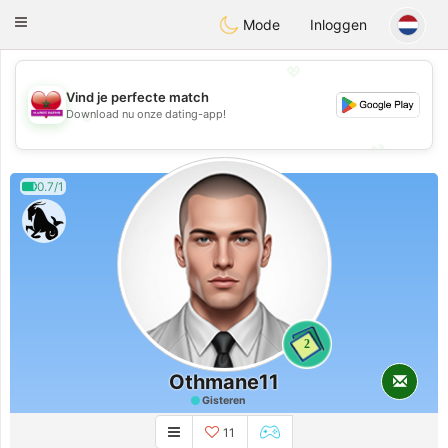
Maroc Dating
Toggle
Mode
Inloggen
navigation
💖
Vind je perfecte match
💖
Download nu onze dating-app!
💕
💕
0.7/1
2
Othmane11
Gisteren
11