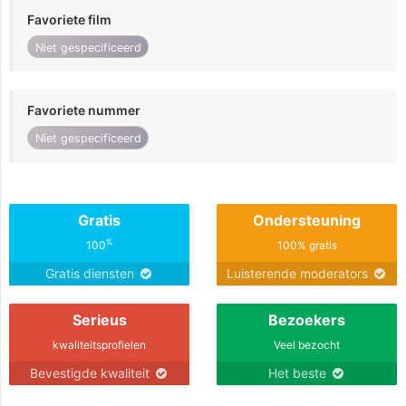
Favoriete film
Niet gespecificeerd
Favoriete nummer
Niet gespecificeerd
Gratis
Ondersteuning
%
100
100% gratis
Gratis diensten
Luisterende moderators
Serieus
Bezoekers
kwaliteitsprofielen
Veel bezocht
Bevestigde kwaliteit
Het beste