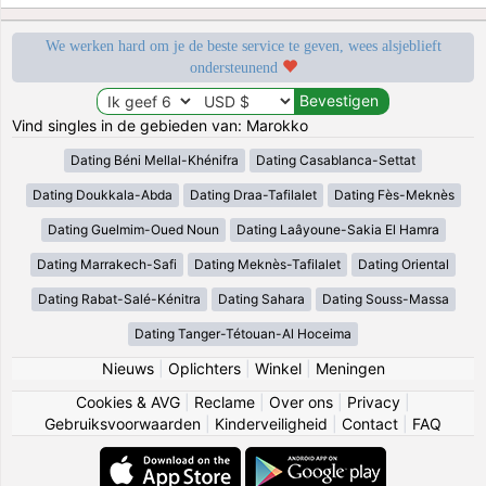
We werken hard om je de beste service te geven, wees alsjeblieft
ondersteunend
Vind singles in de gebieden van: Marokko
Dating Béni Mellal-Khénifra
Dating Casablanca-Settat
Dating Doukkala-Abda
Dating Draa-Tafilalet
Dating Fès-Meknès
Dating Guelmim-Oued Noun
Dating Laâyoune-Sakia El Hamra
Dating Marrakech-Safi
Dating Meknès-Tafilalet
Dating Oriental
Dating Rabat-Salé-Kénitra
Dating Sahara
Dating Souss-Massa
Dating Tanger-Tétouan-Al Hoceima
Nieuws
|
Oplichters
|
Winkel
|
Meningen
Cookies & AVG
|
Reclame
|
Over ons
|
Privacy
|
Gebruiksvoorwaarden
|
Kinderveiligheid
|
Contact
|
FAQ