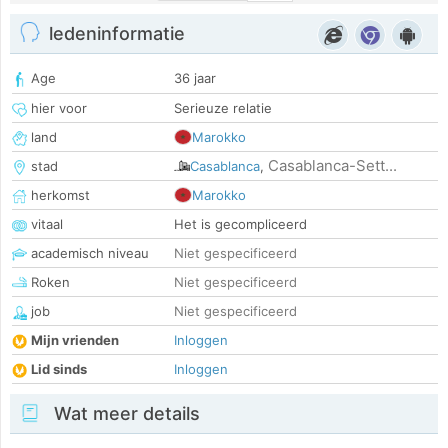
ledeninformatie
Age
36 jaar
hier voor
Serieuze relatie
land
Marokko
Casablanca-Sett...
stad
Casablanca
,
herkomst
Marokko
vitaal
Het is gecompliceerd
academisch niveau
Niet gespecificeerd
Roken
Niet gespecificeerd
job
Niet gespecificeerd
Mijn vrienden
Inloggen
Lid sinds
Inloggen
Wat meer details