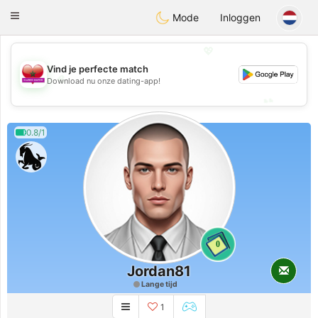
Maroc Dating
Toggle
Mode
Inloggen
navigation
💖
Vind je perfecte match
💖
Download nu onze dating-app!
💕
💕
0.8/1
0
Jordan81
Lange tijd
1