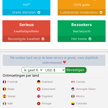
%
100
100% gratis
Gratis diensten
Luisterende moderators
Serieus
Bezoekers
kwaliteitsprofielen
Veel bezocht
Bevestigde kwaliteit
Het beste
We werken hard om je de beste service te geven, wees alsjeblieft
ondersteunend
Ontmoetingen per land
Frankrijk
Duitsland
Canada
België
Zwitserland
Verenigde Staten
Spanje
Engeland
Mexico
Italië
Portugal
Colombia