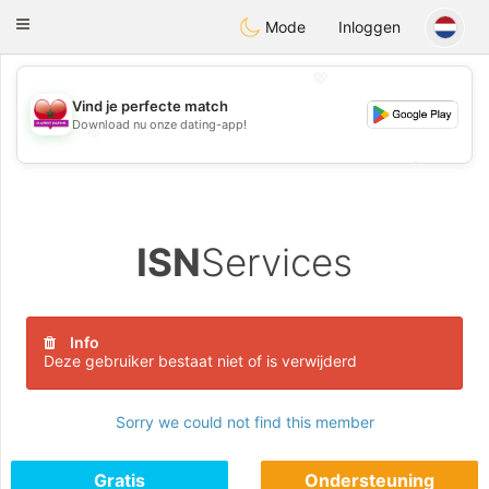
Maroc Dating
Toggle
Mode
Inloggen
navigation
💖
Vind je perfecte match
Download nu onze dating-app!
💖
💕
💕
ISN
Services
Info
Deze gebruiker bestaat niet of is verwijderd
Sorry we could not find this member
Gratis
Ondersteuning