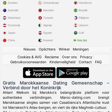
Zweden
Gehandicapt
Huisdieren
Australië
Marokko
Brazilië
Nederland
Tunesië
Filipijnen
Oostenrijk
Algerije
Libanon
Japan
Egypte
Golf
China
Koeweit
Hele lijst
Nieuws
|
Oplichters
|
Winkel
|
Meningen
Cookies & AVG
|
Reclame
|
Over ons
|
Privacy
|
Gebruiksvoorwaarden
|
Kinderveiligheid
|
Contact
|
FAQ
Gratis Marokkaanse Dating Gemeenschap –
Verbind door het Koninkrijk
Ahlan! Welkom bij Marokko's belangrijkste platform voor
authentieke verbindingen. Maroc-dating.com brengt
Marokkaanse singles samen van Casablanca's Atlantische kust
tot Marrakech's Atlas-bergen, en viert de rijke Maghreb-cultuur.