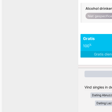
Alcohol drinke
Niet gespecific
Gratis
%
100
Gratis die
Vind singles in d
Dating Abruz
Dating Laz