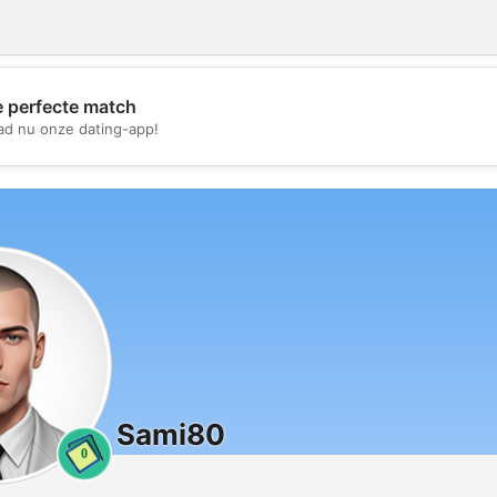
e perfecte match
💖
d nu onze dating-app!
💕
Sami80
0