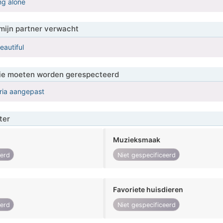
ing alone
mijn partner verwacht
eautiful
 die moeten worden gerespecteerd
eria aangepast
ter
Muzieksmaak
eerd
Niet gespecificeerd
Favoriete huisdieren
eerd
Niet gespecificeerd