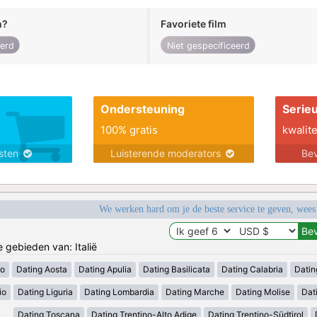
n?
Favoriete film
eerd
Niet gespecificeerd
Ondersteuning
Serie
100% gratis
kwalite
nsten
Luisterende moderators
Bev
We werken hard om je de beste service te geven, wees
e gebieden van: Italië
zo
Dating Aosta
Dating Apulia
Dating Basilicata
Dating Calabria
Datin
io
Dating Liguria
Dating Lombardia
Dating Marche
Dating Molise
Dat
Dating Toscana
Dating Trentino-Alto Adige
Dating Trentino-Südtirol