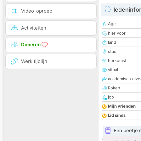
ledeninfo
Video-oproep
Age
Activiteiten
hier voor
land
Doneren
stad
herkomst
Werk tijdlijn
vitaal
academisch nive
Roken
job
Mijn vrienden
Lid sinds
Een beetje 