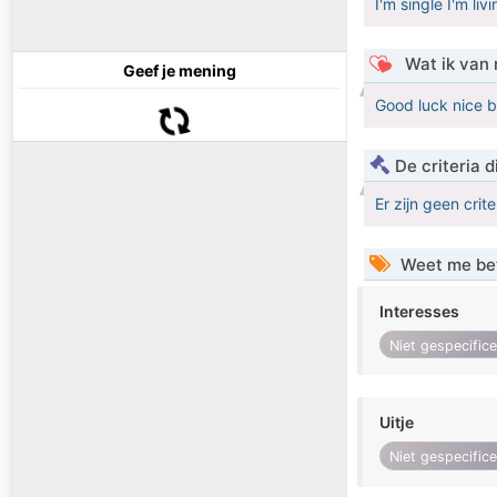
I'm single I'm liv
Wat ik van 
Geef je mening
Good luck nice b
De criteria
Er zijn geen crit
Weet me be
Interesses
Niet gespecific
Uitje
Niet gespecific