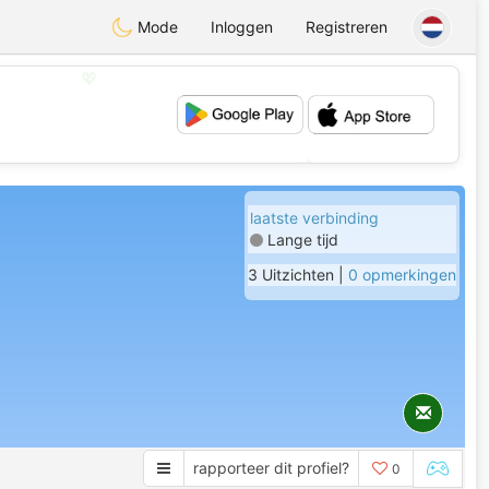
Mode
Inloggen
Registreren
💖
💕
laatste verbinding
Lange tijd
3 Uitzichten |
0 opmerkingen
rapporteer dit profiel?
0