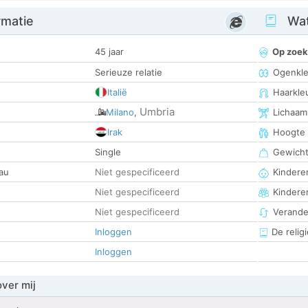
rmatie
Wat
45 jaar
Op zoek
Serieuze relatie
Ogenkle
Italië
Haarkle
Umbria
Milano
,
Lichaam
Irak
Hoogte
Single
Gewich
au
Niet gespecificeerd
Kinderen
Niet gespecificeerd
Kindere
Niet gespecificeerd
Verander
Inloggen
De religi
Inloggen
over mij