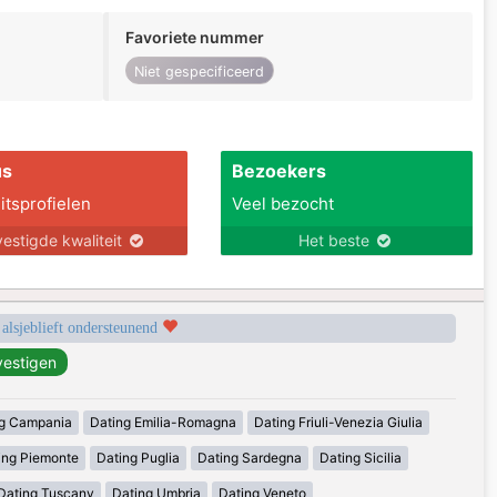
Favoriete nummer
Niet gespecificeerd
us
Bezoekers
itsprofielen
Veel bezocht
estigde kwaliteit
Het beste
 alsjeblieft ondersteunend
g Campania
Dating Emilia-Romagna
Dating Friuli-Venezia Giulia
ing Piemonte
Dating Puglia
Dating Sardegna
Dating Sicilia
Dating Tuscany
Dating Umbria
Dating Veneto