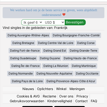
We werken hard om je de beste service te geven, wees alsjeblieft
ondersteunend
Vind singles in de gebieden van: Frankrijk
Dating Auvergne-Rhône-Alpes
Dating Bourgogne-Franche-Comté
Dating Bretagne
Dating Centre-Val de Loire
Dating Corse
Dating Fort-de-france
Dating Grand Est
Dating Grande-Terre
Dating Guadeloupe
Dating Guyane
Dating Hauts-de-France
Dating Île-de-France
Dating La Réunion
Dating Martinique
Dating Normandie
Dating Nouvelle-Aquitaine
Dating Occitanie
Dating Pays de la Loire
Dating Provence-Alpes-Côte d Azur
Nieuws
|
Oplichters
|
Winkel
|
Meningen
Cookies & AVG
|
Reclame
|
Over ons
|
Privacy
|
Gebruiksvoorwaarden
|
Kinderveiligheid
|
Contact
|
FAQ