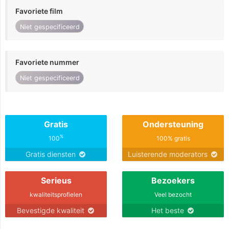
Favoriete film
Niet gespecificeerd
Favoriete nummer
Niet gespecificeerd
Gratis
Ondersteuning
%
100
100% gratis
Gratis diensten
Luisterende moderators
Serieus
Bezoekers
kwaliteitsprofielen
Veel bezocht
Bevestigde kwaliteit
Het beste