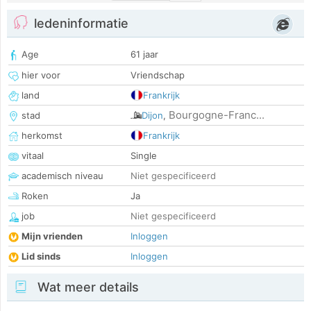
ledeninformatie
Age
61 jaar
hier voor
Vriendschap
land
Frankrijk
Bourgogne-Franc...
stad
Dijon
,
herkomst
Frankrijk
vitaal
Single
academisch niveau
Niet gespecificeerd
Roken
Ja
job
Niet gespecificeerd
Mijn vrienden
Inloggen
Lid sinds
Inloggen
Wat meer details