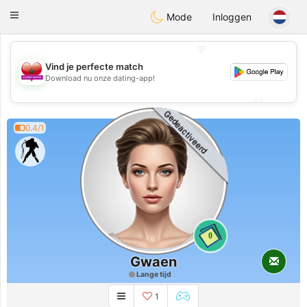
Maroc Dating
Toggle
Mode
Inloggen
navigation
💖
Vind je perfecte match
💖
Download nu onze dating-app!
💕
💕
Gedeactiveerd
0.4/1
0
Gwaen
Lange tijd
1