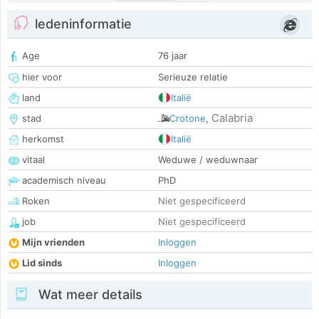
ledeninformatie
Age
76 jaar
hier voor
Serieuze relatie
land
Italië
Calabria
stad
Crotone
,
herkomst
Italië
vitaal
Weduwe / weduwnaar
academisch niveau
PhD
Roken
Niet gespecificeerd
job
Niet gespecificeerd
Mijn vrienden
Inloggen
Lid sinds
Inloggen
Wat meer details