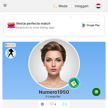
Maroc Dating
Toggle
Mode
Inloggen
navigation
💖
Vind je perfecte match
💖
Download nu onze dating-app!
💕
💕
0.6/1
2
Numero1950
Lange tijd
4