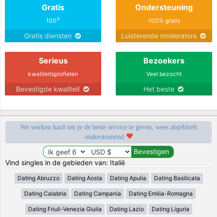
Gratis
Ondersteuning
%
100
100% gratis
Gratis diensten
Luisterende moderators
Serieus
Bezoekers
kwaliteitsprofielen
Veel bezocht
Bevestigde kwaliteit
Het beste
We werken hard om je de beste service te geven, wees alsjeblieft
ondersteunend
Vind singles in de gebieden van: Italië
Dating Abruzzo
Dating Aosta
Dating Apulia
Dating Basilicata
Dating Calabria
Dating Campania
Dating Emilia-Romagna
Dating Friuli-Venezia Giulia
Dating Lazio
Dating Liguria