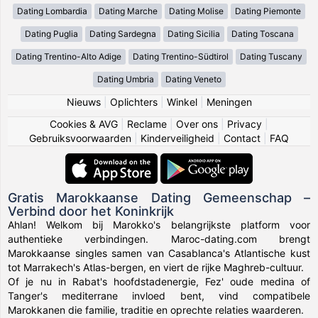
Dating Lombardia
Dating Marche
Dating Molise
Dating Piemonte
Dating Puglia
Dating Sardegna
Dating Sicilia
Dating Toscana
Dating Trentino-Alto Adige
Dating Trentino-Südtirol
Dating Tuscany
Dating Umbria
Dating Veneto
Nieuws
|
Oplichters
|
Winkel
|
Meningen
Cookies & AVG
|
Reclame
|
Over ons
|
Privacy
|
Gebruiksvoorwaarden
|
Kinderveiligheid
|
Contact
|
FAQ
Gratis Marokkaanse Dating Gemeenschap –
Verbind door het Koninkrijk
Ahlan! Welkom bij Marokko's belangrijkste platform voor
authentieke verbindingen. Maroc-dating.com brengt
Marokkaanse singles samen van Casablanca's Atlantische kust
tot Marrakech's Atlas-bergen, en viert de rijke Maghreb-cultuur.
Of je nu in Rabat's hoofdstadenergie, Fez' oude medina of
Tanger's mediterrane invloed bent, vind compatibele
Marokkanen die familie, traditie en oprechte relaties waarderen.