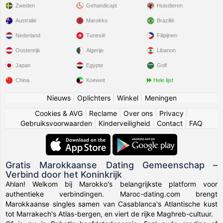
Zweden
Gehandicapt
Huisdieren
Australië
Marokko
Brazilië
Nederland
Tunesië
Filipijnen
Oostenrijk
Algerije
Libanon
Japan
Egypte
Golf
China
Koeweit
Hele lijst
Nieuws
|
Oplichters
|
Winkel
|
Meningen
Cookies & AVG
|
Reclame
|
Over ons
|
Privacy
|
Gebruiksvoorwaarden
|
Kinderveiligheid
|
Contact
|
FAQ
Gratis Marokkaanse Dating Gemeenschap –
Verbind door het Koninkrijk
Ahlan! Welkom bij Marokko's belangrijkste platform voor
authentieke verbindingen. Maroc-dating.com brengt
Marokkaanse singles samen van Casablanca's Atlantische kust
tot Marrakech's Atlas-bergen, en viert de rijke Maghreb-cultuur.