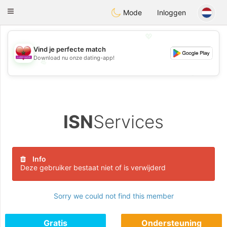
Maroc Dating
Toggle
Mode
Inloggen
navigation
💖
Vind je perfecte match
Download nu onze dating-app!
💖
💕
💕
ISN
Services
Info
Deze gebruiker bestaat niet of is verwijderd
Sorry we could not find this member
Gratis
Ondersteuning