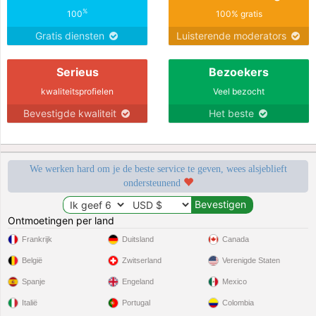
%
100
100% gratis
Gratis diensten
Luisterende moderators
Serieus
Bezoekers
kwaliteitsprofielen
Veel bezocht
Bevestigde kwaliteit
Het beste
We werken hard om je de beste service te geven, wees alsjeblieft
ondersteunend
Ontmoetingen per land
Frankrijk
Duitsland
Canada
België
Zwitserland
Verenigde Staten
Spanje
Engeland
Mexico
Italië
Portugal
Colombia