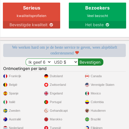
Serieus
Bezoekers
kwaliteitsprofielen
Veel bezocht
Bevestigde kwaliteit
Het beste
We werken hard om je de beste service te geven, wees alsjeblieft
ondersteunend
Ontmoetingen per land
Frankrijk
Duitsland
Canada
België
Zwitserland
Verenigde Staten
Spanje
Engeland
Mexico
Italië
Portugal
Colombia
Zweden
Gehandicapt
Huisdieren
Australië
Marokko
Brazilië
Nederland
Tunesië
Filipijnen