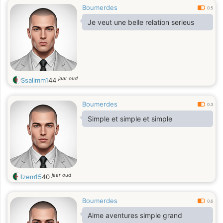
Boumerdes
0.5
Je veut une belle relation serieus
jaar oud
Ssalimm1
44
Boumerdes
0.3
Simple et simple et simple
jaar oud
Izem15
40
Boumerdes
0.6
Aime aventures simple grand