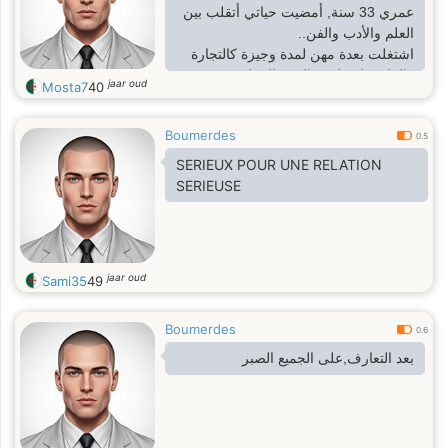
عمري 33 سنة, أمضيت حياتي أتقلب بين
العلم والأدب والفن..
اشتغلت بعدة مهن لمدة وجيزة كالتجارة
والبناء مثلا, ولم يحالفني الحظ بعد في
jaar oud
Mosta7
40
تأمين دخل مادي مستقر, لا أملك سكنا ولا
دكانا ولا سيارة... أعيش مع والداي.
Boumerdes
0.5
SERIEUX POUR UNE RELATION
SERIEUSE
jaar oud
Sami35
49
Boumerdes
0.6
بعد التعارف,على الجميع الصبر