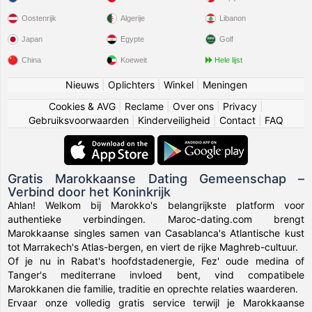
Oostenrijk
Algerije
Libanon
Japan
Egypte
Golf
China
Koeweit
Hele lijst
Nieuws
|
Oplichters
|
Winkel
|
Meningen
Cookies & AVG
|
Reclame
|
Over ons
|
Privacy
|
Gebruiksvoorwaarden
|
Kinderveiligheid
|
Contact
|
FAQ
Gratis Marokkaanse Dating Gemeenschap –
Verbind door het Koninkrijk
Ahlan! Welkom bij Marokko's belangrijkste platform voor
authentieke verbindingen. Maroc-dating.com brengt
Marokkaanse singles samen van Casablanca's Atlantische kust
tot Marrakech's Atlas-bergen, en viert de rijke Maghreb-cultuur.
Of je nu in Rabat's hoofdstadenergie, Fez' oude medina of
Tanger's mediterrane invloed bent, vind compatibele
Marokkanen die familie, traditie en oprechte relaties waarderen.
Ervaar onze volledig gratis service terwijl je Marokkaanse