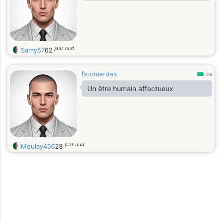
jaar oud
Samy57
62
Boumerdes
0.9
Un être humain affectueux
jaar oud
Moulay456
28