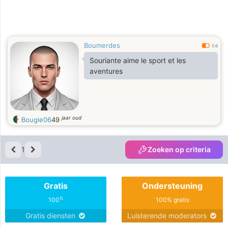
Boumerdes
0.6
Souriante aime le sport et les
aventures
jaar oud
Bougie06
49
1
Zoeken op criteria
Gratis
Ondersteuning
%
100
100% gratis
Gratis diensten
Luisterende moderators