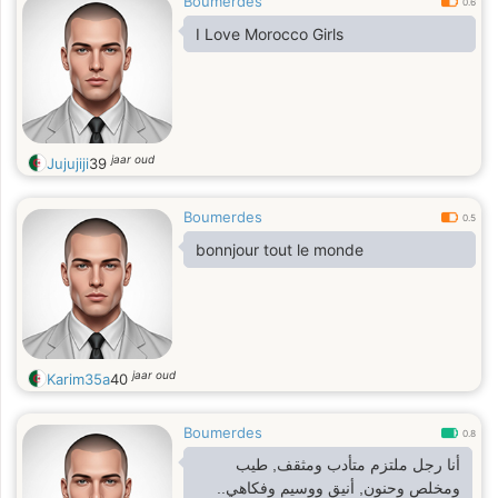
Boumerdes
0.6
I Love Morocco Girls
jaar oud
Jujujiji
39
Boumerdes
0.5
bonnjour tout le monde
jaar oud
Karim35a
40
Boumerdes
0.8
أنا رجل ملتزم متأدب ومثقف, طيب
ومخلص وحنون, أنيق ووسيم وفكاهي..