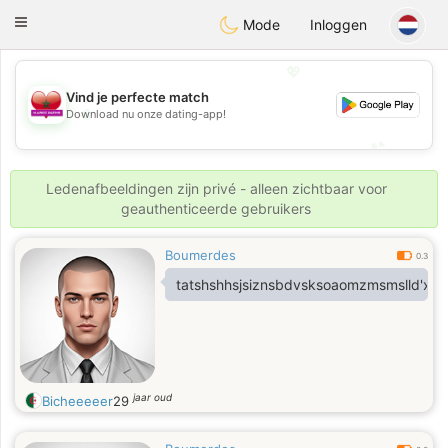
Maroc Dating
Toggle
Mode
Inloggen
navigation
💖
Vind je perfecte match
💖
Download nu onze dating-app!
💕
💕
Ledenafbeeldingen zijn privé - alleen zichtbaar voor
geauthenticeerde gebruikers
Boumerdes
0.3
tatshshhsjsiznsbdvsksoaomzmsmslld'xbdj
jaar oud
Bicheeeeer
29