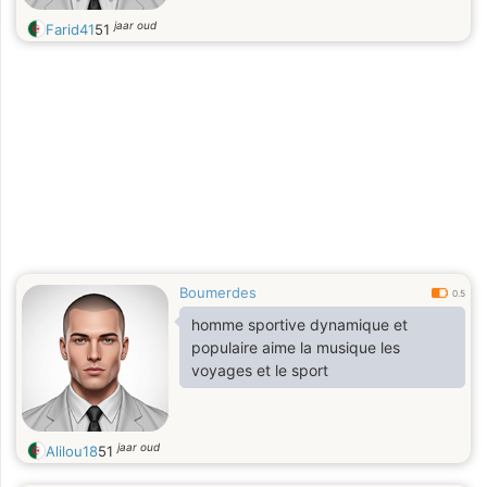
jaar oud
Farid41
51
Boumerdes
0.5
homme sportive dynamique et
populaire aime la musique les
voyages et le sport
jaar oud
Alilou18
51