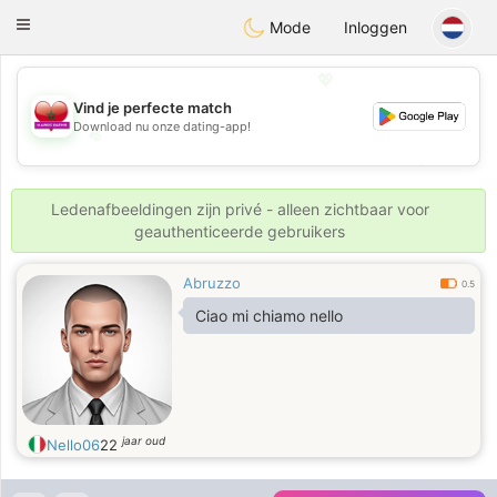
Maroc Dating
Toggle
Mode
Inloggen
navigation
💖
Vind je perfecte match
Download nu onze dating-app!
💖
💕
💕
Ledenafbeeldingen zijn privé - alleen zichtbaar voor
geauthenticeerde gebruikers
Abruzzo
0.5
Ciao mi chiamo nello
jaar oud
Nello06
22