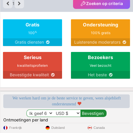
1
Zoeken op criteria
Gratis
Ondersteuning
%
100
100% gratis
Gratis diensten
Luisterende moderators
Serieus
Bezoekers
kwaliteitsprofielen
Veel bezocht
Bevestigde kwaliteit
Het beste
We werken hard om je de beste service te geven, wees alsjeblieft
ondersteunend
Ontmoetingen per land
Frankrijk
Duitsland
Canada