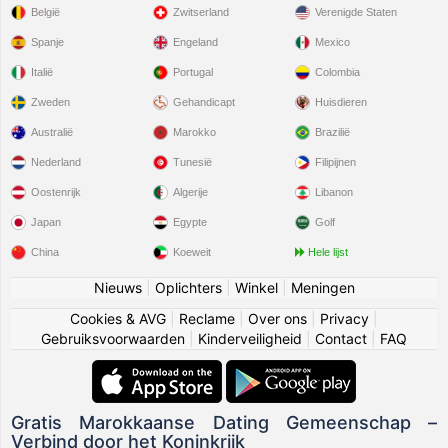
België
Zwitserland
Verenigde Staten
Spanje
Engeland
Mexico
Italië
Portugal
Colombia
Zweden
Gehandicapt
Huisdieren
Australië
Marokko
Brazilië
Nederland
Tunesië
Filipijnen
Oostenrijk
Algerije
Libanon
Japan
Egypte
Golf
China
Koeweit
Hele lijst
Nieuws
|
Oplichters
|
Winkel
|
Meningen
Cookies & AVG
|
Reclame
|
Over ons
|
Privacy
|
Gebruiksvoorwaarden
|
Kinderveiligheid
|
Contact
|
FAQ
Gratis Marokkaanse Dating Gemeenschap –
Verbind door het Koninkrijk