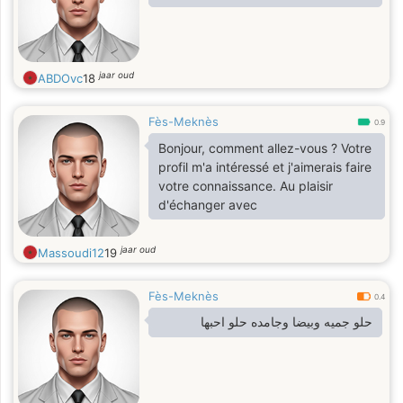
jaar oud
ABDOvc
18
Fès-Meknès
0.9
Bonjour, comment allez-vous ? Votre
profil m'a intéressé et j'aimerais faire
votre connaissance. Au plaisir
d'échanger avec
jaar oud
Massoudi12
19
Fès-Meknès
0.4
حلو جميه وبيضا وجامده حلو احبها