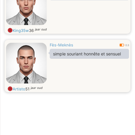
jaar oud
King35w
36
Fès-Meknès
0.3
simple souriant honnête et sensuel
jaar oud
Artisto
51