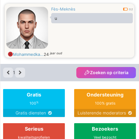
Fès-Meknès
0.2
u
jaar oud
Mohammedka...
24
1
Zoeken op criteria
Gratis
Ondersteuning
%
100
100% gratis
Gratis diensten
Luisterende moderators
Serieus
Bezoekers
kwaliteitsprofielen
Veel bezocht