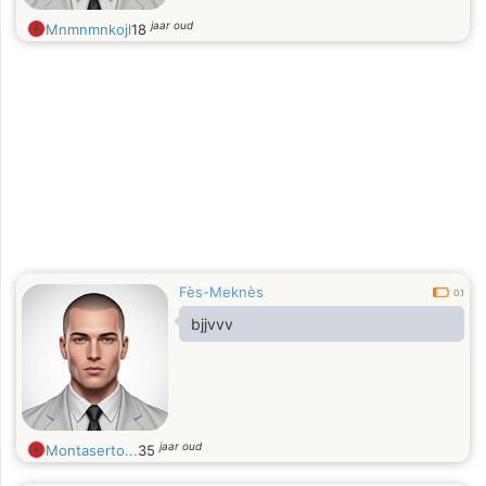
jaar oud
Mnmnmnkojl
18
Fès-Meknès
0.1
bjjvvv
jaar oud
Montaserto...
35