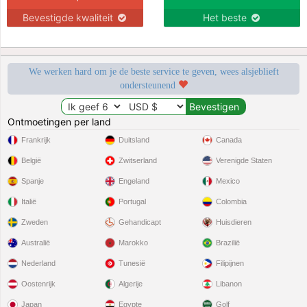
Bevestigde kwaliteit
Het beste
We werken hard om je de beste service te geven, wees alsjeblieft
ondersteunend
Ontmoetingen per land
Frankrijk
Duitsland
Canada
België
Zwitserland
Verenigde Staten
Spanje
Engeland
Mexico
Italië
Portugal
Colombia
Zweden
Gehandicapt
Huisdieren
Australië
Marokko
Brazilië
Nederland
Tunesië
Filipijnen
Oostenrijk
Algerije
Libanon
Japan
Egypte
Golf