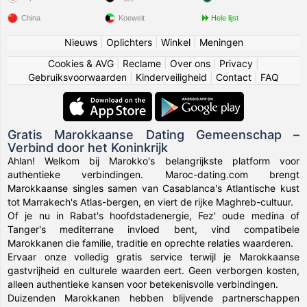
China
Koeweit
Hele lijst
Nieuws
|
Oplichters
|
Winkel
|
Meningen
Cookies & AVG
|
Reclame
|
Over ons
|
Privacy
|
Gebruiksvoorwaarden
|
Kinderveiligheid
|
Contact
|
FAQ
Gratis Marokkaanse Dating Gemeenschap –
Verbind door het Koninkrijk
Ahlan! Welkom bij Marokko's belangrijkste platform voor
authentieke verbindingen. Maroc-dating.com brengt
Marokkaanse singles samen van Casablanca's Atlantische kust
tot Marrakech's Atlas-bergen, en viert de rijke Maghreb-cultuur.
Of je nu in Rabat's hoofdstadenergie, Fez' oude medina of
Tanger's mediterrane invloed bent, vind compatibele
Marokkanen die familie, traditie en oprechte relaties waarderen.
Ervaar onze volledig gratis service terwijl je Marokkaanse
gastvrijheid en culturele waarden eert. Geen verborgen kosten,
alleen authentieke kansen voor betekenisvolle verbindingen.
Duizenden Marokkanen hebben blijvende partnerschappen