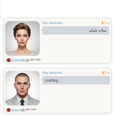
Fès-Meknès
0.2
سلام عليكم
jaar oud
CHAYME
26
Fès-Meknès
0.1
crafting
jaar oud
Shemi
38