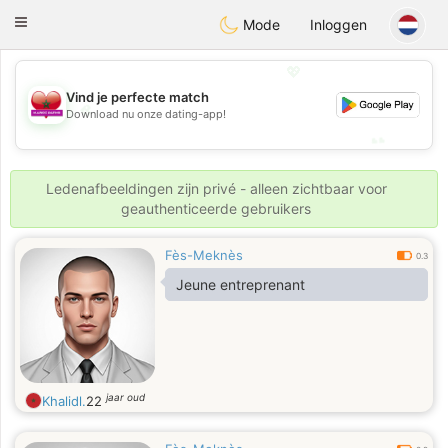
Maroc Dating
Toggle
Mode
Inloggen
navigation
💖
Vind je perfecte match
💖
Download nu onze dating-app!
💕
💕
Ledenafbeeldingen zijn privé - alleen zichtbaar voor
geauthenticeerde gebruikers
Fès-Meknès
0.3
Jeune entreprenant
jaar oud
Khalidl.
22