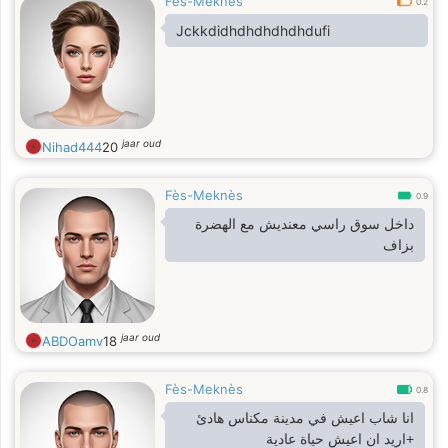
Fès-Meknès
0.2
Jckkdidhdhdhdhdhdufi
jaar oud
Nihad444
20
Fès-Meknès
0.9
داخل سوق راسي معنديش مع الهضرة
بزاف
jaar oud
ABDOamv
18
Fès-Meknès
0.8
انا شاب اعيش في مدينة مكناس هادئ
+اريد ان اعيش حياة عادية