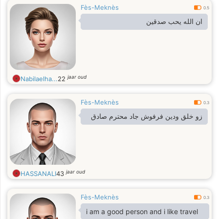
Fès-Meknès
0.5
ان الله يحب صدقين
jaar oud
Nabilaelha...
22
Fès-Meknès
0.3
زو خلق ودين فرفوش جاد محترم صادق
jaar oud
HASSANALI
43
Fès-Meknès
0.3
i am a good person and i like travel