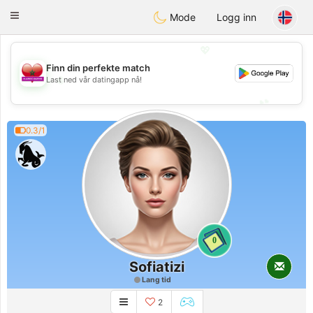
Maroc Dating
Toggle
Mode
Logg inn
navigation
💖
Finn din perfekte match
💖
Last ned vår datingapp nå!
💕
💕
0.3/1
0
Sofiatizi
Lang tid
2