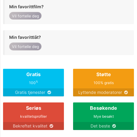
Min favorittfilm?
Vil fortelle deg
Min favorittlåt?
Vil fortelle deg
Gratis
Støtte
%
100
100% gratis
Gratis tjenester
Lyttende moderatorer
Seriøs
Besøkende
kvalitetsprofiler
Mye besøkt
Bekreftet kvalitet
Det beste