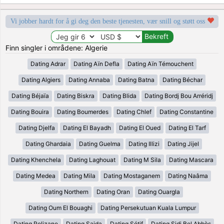
Vi jobber hardt for å gi deg den beste tjenesten, vær snill og støtt oss
Finn singler i områdene: Algerie
Dating Adrar
Dating Aïn Defla
Dating Aïn Témouchent
Dating Algiers
Dating Annaba
Dating Batna
Dating Béchar
Dating Béjaïa
Dating Biskra
Dating Blida
Dating Bordj Bou Arréridj
Dating Bouira
Dating Boumerdes
Dating Chlef
Dating Constantine
Dating Djelfa
Dating El Bayadh
Dating El Oued
Dating El Tarf
Dating Ghardaia
Dating Guelma
Dating Illizi
Dating Jijel
Dating Khenchela
Dating Laghouat
Dating M Sila
Dating Mascara
Dating Medea
Dating Mila
Dating Mostaganem
Dating Naâma
Dating Northern
Dating Oran
Dating Ouargla
Dating Oum El Bouaghi
Dating Persekutuan Kuala Lumpur
Dating Relizane
Dating Saida
Dating Sétif
Dating Sidi Bel Abbès