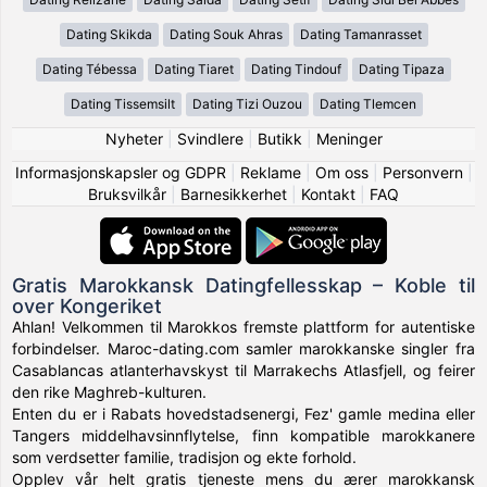
Dating Skikda
Dating Souk Ahras
Dating Tamanrasset
Dating Tébessa
Dating Tiaret
Dating Tindouf
Dating Tipaza
Dating Tissemsilt
Dating Tizi Ouzou
Dating Tlemcen
Nyheter
|
Svindlere
|
Butikk
|
Meninger
Informasjonskapsler og GDPR
|
Reklame
|
Om oss
|
Personvern
|
Bruksvilkår
|
Barnesikkerhet
|
Kontakt
|
FAQ
Gratis Marokkansk Datingfellesskap – Koble til
over Kongeriket
Ahlan! Velkommen til Marokkos fremste plattform for autentiske
forbindelser. Maroc-dating.com samler marokkanske singler fra
Casablancas atlanterhavskyst til Marrakechs Atlasfjell, og feirer
den rike Maghreb-kulturen.
Enten du er i Rabats hovedstadsenergi, Fez' gamle medina eller
Tangers middelhavsinnflytelse, finn kompatible marokkanere
som verdsetter familie, tradisjon og ekte forhold.
Opplev vår helt gratis tjeneste mens du ærer marokkansk