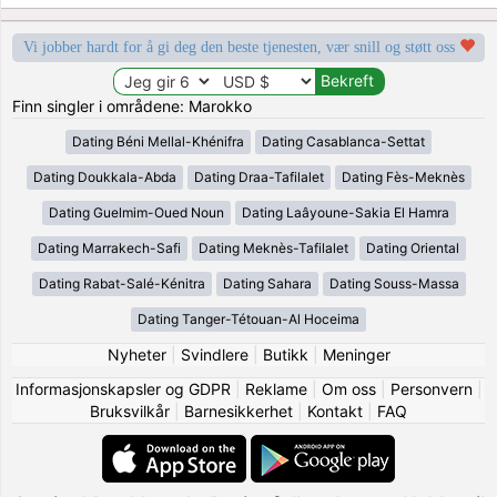
Vi jobber hardt for å gi deg den beste tjenesten, vær snill og støtt oss
Finn singler i områdene: Marokko
Dating Béni Mellal-Khénifra
Dating Casablanca-Settat
Dating Doukkala-Abda
Dating Draa-Tafilalet
Dating Fès-Meknès
Dating Guelmim-Oued Noun
Dating Laâyoune-Sakia El Hamra
Dating Marrakech-Safi
Dating Meknès-Tafilalet
Dating Oriental
Dating Rabat-Salé-Kénitra
Dating Sahara
Dating Souss-Massa
Dating Tanger-Tétouan-Al Hoceima
Nyheter
|
Svindlere
|
Butikk
|
Meninger
Informasjonskapsler og GDPR
|
Reklame
|
Om oss
|
Personvern
|
Bruksvilkår
|
Barnesikkerhet
|
Kontakt
|
FAQ