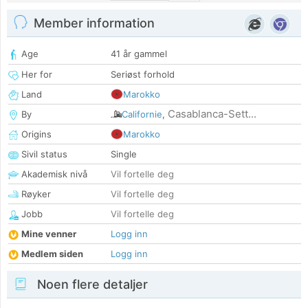
Member information
Age
41 år gammel
Her for
Seriøst forhold
Land
Marokko
Casablanca-Sett...
By
Californie
,
Origins
Marokko
Sivil status
Single
Akademisk nivå
Vil fortelle deg
Røyker
Vil fortelle deg
Jobb
Vil fortelle deg
Mine venner
Logg inn
Medlem siden
Logg inn
Noen flere detaljer