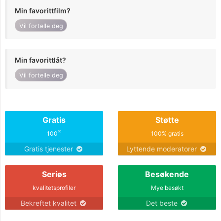
Min favorittfilm?
Vil fortelle deg
Min favorittlåt?
Vil fortelle deg
Gratis
Støtte
%
100
100% gratis
Gratis tjenester
Lyttende moderatorer
Seriøs
Besøkende
kvalitetsprofiler
Mye besøkt
Bekreftet kvalitet
Det beste