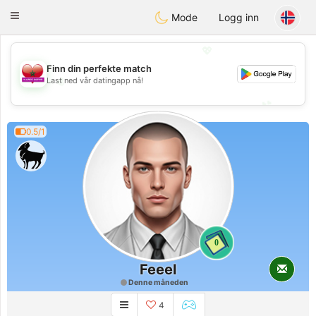
Maroc Dating
Toggle
Mode
Logg inn
navigation
💖
Finn din perfekte match
💖
Last ned vår datingapp nå!
💕
💕
0.5/1
0
Feeel
Denne måneden
4