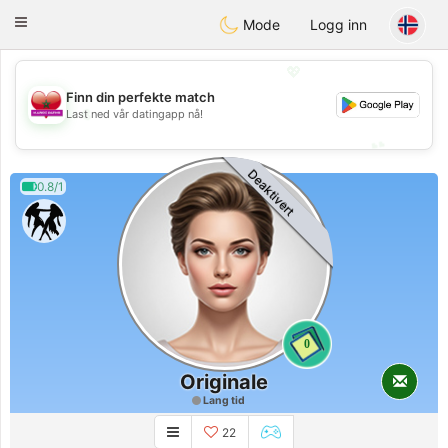
Maroc Dating
Toggle
Mode
Logg inn
navigation
💖
Finn din perfekte match
💖
Last ned vår datingapp nå!
💕
💕
Deaktivert
0.8/1
0
Originale
Lang tid
22