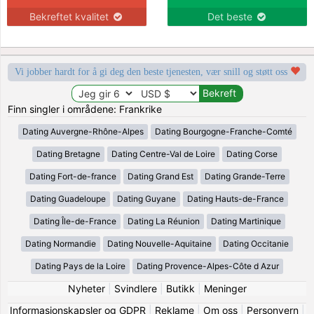
Bekreftet kvalitet
Det beste
Vi jobber hardt for å gi deg den beste tjenesten, vær snill og støtt oss
Finn singler i områdene: Frankrike
Dating Auvergne-Rhône-Alpes
Dating Bourgogne-Franche-Comté
Dating Bretagne
Dating Centre-Val de Loire
Dating Corse
Dating Fort-de-france
Dating Grand Est
Dating Grande-Terre
Dating Guadeloupe
Dating Guyane
Dating Hauts-de-France
Dating Île-de-France
Dating La Réunion
Dating Martinique
Dating Normandie
Dating Nouvelle-Aquitaine
Dating Occitanie
Dating Pays de la Loire
Dating Provence-Alpes-Côte d Azur
Nyheter
|
Svindlere
|
Butikk
|
Meninger
Informasjonskapsler og GDPR
|
Reklame
|
Om oss
|
Personvern
|