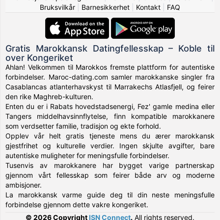
Bruksvilkår
|
Barnesikkerhet
|
Kontakt
|
FAQ
Gratis Marokkansk Datingfellesskap – Koble til
over Kongeriket
Ahlan! Velkommen til Marokkos fremste plattform for autentiske
forbindelser. Maroc-dating.com samler marokkanske singler fra
Casablancas atlanterhavskyst til Marrakechs Atlasfjell, og feirer
den rike Maghreb-kulturen.
Enten du er i Rabats hovedstadsenergi, Fez' gamle medina eller
Tangers middelhavsinnflytelse, finn kompatible marokkanere
som verdsetter familie, tradisjon og ekte forhold.
Opplev vår helt gratis tjeneste mens du ærer marokkansk
gjestfrihet og kulturelle verdier. Ingen skjulte avgifter, bare
autentiske muligheter for meningsfulle forbindelser.
Tusenvis av marokkanere har bygget varige partnerskap
gjennom vårt fellesskap som feirer både arv og moderne
ambisjoner.
La marokkansk varme guide deg til din neste meningsfulle
forbindelse gjennom dette vakre kongeriket.
© 2026 Copyright
ISN Connect
.
All rights reserved.