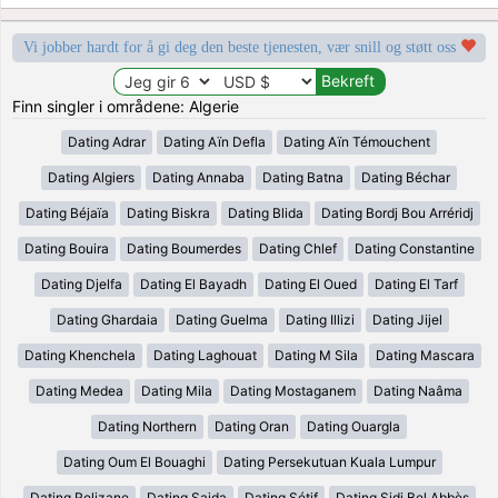
Vi jobber hardt for å gi deg den beste tjenesten, vær snill og støtt oss
Finn singler i områdene: Algerie
Dating Adrar
Dating Aïn Defla
Dating Aïn Témouchent
Dating Algiers
Dating Annaba
Dating Batna
Dating Béchar
Dating Béjaïa
Dating Biskra
Dating Blida
Dating Bordj Bou Arréridj
Dating Bouira
Dating Boumerdes
Dating Chlef
Dating Constantine
Dating Djelfa
Dating El Bayadh
Dating El Oued
Dating El Tarf
Dating Ghardaia
Dating Guelma
Dating Illizi
Dating Jijel
Dating Khenchela
Dating Laghouat
Dating M Sila
Dating Mascara
Dating Medea
Dating Mila
Dating Mostaganem
Dating Naâma
Dating Northern
Dating Oran
Dating Ouargla
Dating Oum El Bouaghi
Dating Persekutuan Kuala Lumpur
Dating Relizane
Dating Saida
Dating Sétif
Dating Sidi Bel Abbès