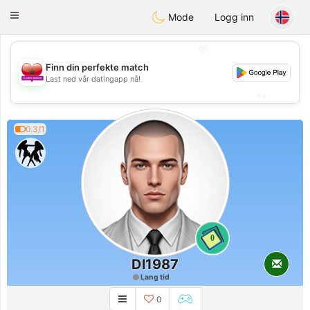
Maroc Dating
Toggle
Mode
Logg inn
navigation
💖
Finn din perfekte match
💖
Last ned vår datingapp nå!
💕
💕
0.3/1
0
Dl1987
Lang tid
0