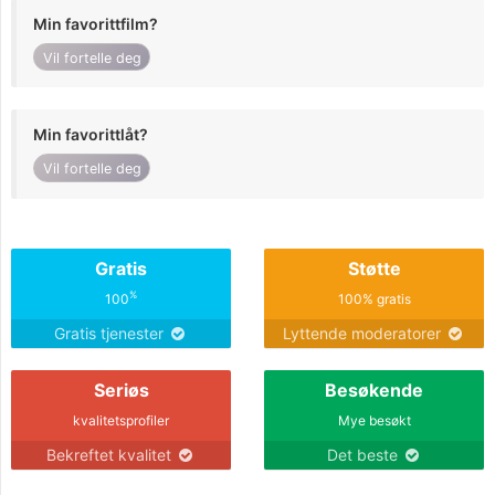
Min favorittfilm?
Vil fortelle deg
Min favorittlåt?
Vil fortelle deg
Gratis
Støtte
%
100
100% gratis
Gratis tjenester
Lyttende moderatorer
Seriøs
Besøkende
kvalitetsprofiler
Mye besøkt
Bekreftet kvalitet
Det beste