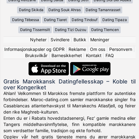
Dating Skikda
Dating Souk Ahras
Dating Tamanrasset
Dating Tébessa
Dating Tiaret
Dating Tindouf
Dating Tipaza
Dating Tissemsilt
Dating Tizi Ouzou
Dating Tlemcen
Nyheter
|
Svindlere
|
Butikk
|
Meninger
Informasjonskapsler og GDPR
|
Reklame
|
Om oss
|
Personvern
|
Bruksvilkår
|
Barnesikkerhet
|
Kontakt
|
FAQ
Gratis Marokkansk Datingfellesskap – Koble til
over Kongeriket
Ahlan! Velkommen til Marokkos fremste plattform for autentiske
forbindelser. Maroc-dating.com samler marokkanske singler fra
Casablancas atlanterhavskyst til Marrakechs Atlasfjell, og feirer
den rike Maghreb-kulturen.
Enten du er i Rabats hovedstadsenergi, Fez' gamle medina eller
Tangers middelhavsinnflytelse, finn kompatible marokkanere
som verdsetter familie, tradisjon og ekte forhold.
Opplev vår helt gratis tjeneste mens du ærer marokkansk