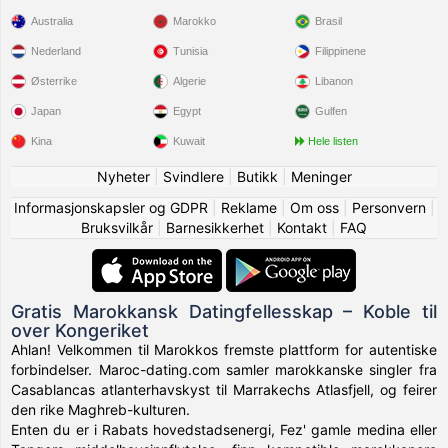
Australia
Marokko
Brasil
Nederland
Tunisia
Filippinene
Østerrike
Algerie
Libanon
Japan
Egypt
Gulfen
Kina
Kuwait
Hele listen
Nyheter
|
Svindlere
|
Butikk
|
Meninger
Informasjonskapsler og GDPR
|
Reklame
|
Om oss
|
Personvern
|
Bruksvilkår
|
Barnesikkerhet
|
Kontakt
|
FAQ
Gratis Marokkansk Datingfellesskap – Koble til
over Kongeriket
Ahlan! Velkommen til Marokkos fremste plattform for autentiske
forbindelser. Maroc-dating.com samler marokkanske singler fra
Casablancas atlanterhavskyst til Marrakechs Atlasfjell, og feirer
den rike Maghreb-kulturen.
Enten du er i Rabats hovedstadsenergi, Fez' gamle medina eller