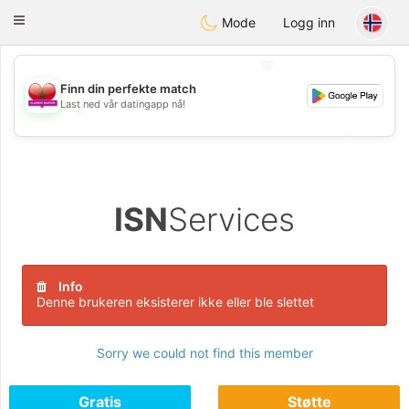
Maroc Dating
Toggle
Mode
Logg inn
navigation
💖
Finn din perfekte match
Last ned vår datingapp nå!
💖
💕
💕
ISN
Services
Info
Denne brukeren eksisterer ikke eller ble slettet
Sorry we could not find this member
Gratis
Støtte