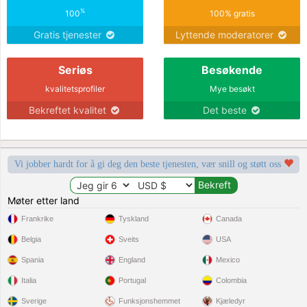
%
100
100% gratis
Gratis tjenester
Lyttende moderatorer
Seriøs
Besøkende
kvalitetsprofiler
Mye besøkt
Bekreftet kvalitet
Det beste
Vi jobber hardt for å gi deg den beste tjenesten, vær snill og støtt oss
Møter etter land
Frankrike
Tyskland
Canada
Belgia
Sveits
USA
Spania
England
Mexico
Italia
Portugal
Colombia
Sverige
Funksjonshemmet
Kjæledyr