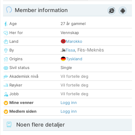
Member information
Age
27 år gammel
Her for
Vennskap
Land
Marokko
Fès-Meknès
By
Tissa
,
Origins
Tyskland
Sivil status
Single
Akademisk nivå
Vil fortelle deg
Røyker
Vil fortelle deg
Jobb
Vil fortelle deg
Mine venner
Logg inn
Medlem siden
Logg inn
Noen flere detaljer