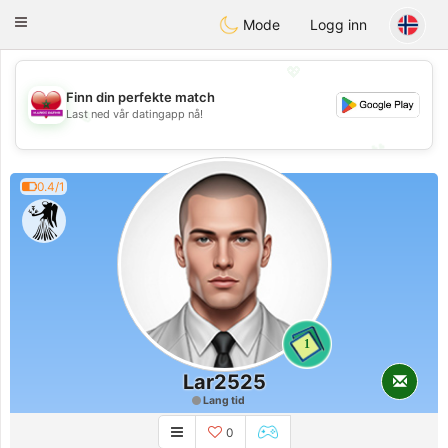
Maroc Dating
Toggle
Mode
Logg inn
navigation
💖
Finn din perfekte match
💖
Last ned vår datingapp nå!
💕
💕
0.4/1
1
Lar2525
Lang tid
0