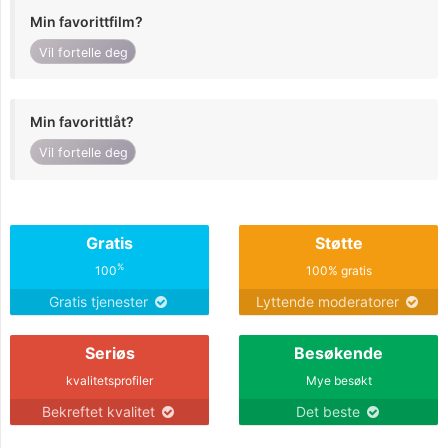
Min favorittfilm?
Vil fortelle deg
Min favorittlåt?
Vil fortelle deg
Gratis
Støtte
%
100
100% gratis
Gratis tjenester
Lyttende moderatorer
Seriøs
Besøkende
kvalitetsprofiler
Mye besøkt
Bekreftet kvalitet
Det beste