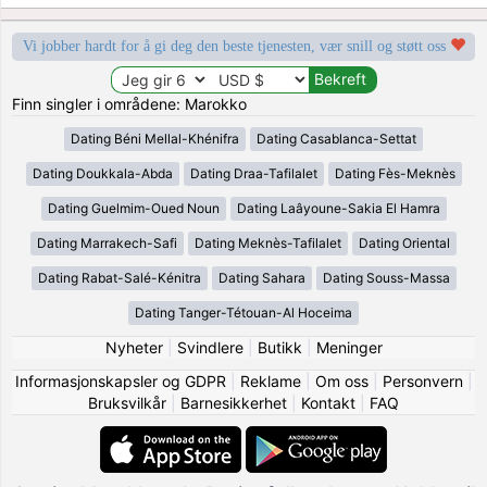
Vi jobber hardt for å gi deg den beste tjenesten, vær snill og støtt oss
Finn singler i områdene: Marokko
Dating Béni Mellal-Khénifra
Dating Casablanca-Settat
Dating Doukkala-Abda
Dating Draa-Tafilalet
Dating Fès-Meknès
Dating Guelmim-Oued Noun
Dating Laâyoune-Sakia El Hamra
Dating Marrakech-Safi
Dating Meknès-Tafilalet
Dating Oriental
Dating Rabat-Salé-Kénitra
Dating Sahara
Dating Souss-Massa
Dating Tanger-Tétouan-Al Hoceima
Nyheter
|
Svindlere
|
Butikk
|
Meninger
Informasjonskapsler og GDPR
|
Reklame
|
Om oss
|
Personvern
|
Bruksvilkår
|
Barnesikkerhet
|
Kontakt
|
FAQ