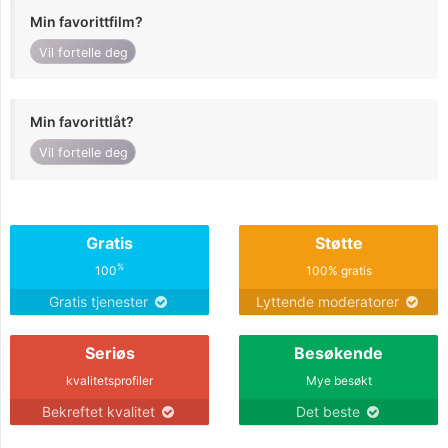
Min favorittfilm?
Vil fortelle deg
Min favorittlåt?
Vil fortelle deg
Gratis
Støtte
%
100
100% gratis
Gratis tjenester
Lyttende moderatorer
Seriøs
Besøkende
kvalitetsprofiler
Mye besøkt
Bekreftet kvalitet
Det beste