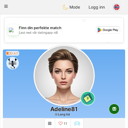
Maroc Dating
Toggle
Mode
Logg inn
navigation
💖
Finn din perfekte match
Last ned vår datingapp nå!
💖
💕
💕
0.4/1
0
Adeline81
Lang tid
11