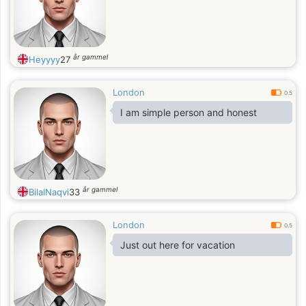
år gammel
Heyyyy
27
London
0.5
I am simple person and honest
år gammel
BilalNaqvi
33
London
0.5
Just out here for vacation