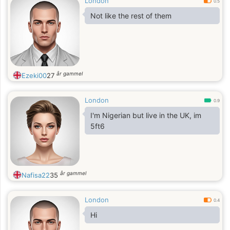
London
0.5
Not like the rest of them
år gammel
Ezeki00
27
London
0.9
I'm Nigerian but live in the UK, im
5ft6
år gammel
Nafisa22
35
London
0.4
Hi