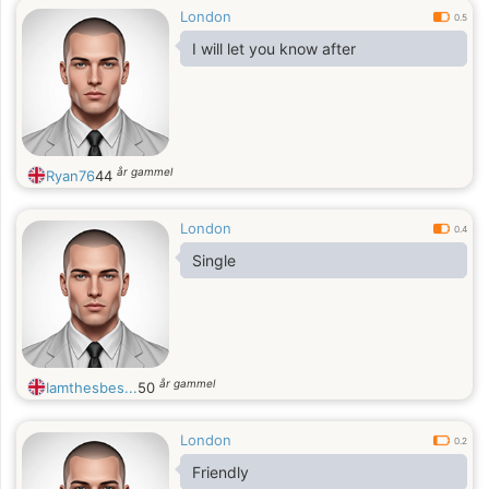
London
0.5
I will let you know after
år gammel
Ryan76
44
London
0.4
Single
år gammel
Iamthesbes...
50
London
0.2
Friendly