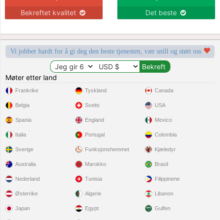
Bekreftet kvalitet
Det beste
Vi jobber hardt for å gi deg den beste tjenesten, vær snill og støtt oss
Møter etter land
Frankrike
Tyskland
Canada
Belgia
Sveits
USA
Spania
England
Mexico
Italia
Portugal
Colombia
Sverige
Funksjonshemmet
Kjæledyr
Australia
Marokko
Brasil
Nederland
Tunisia
Filippinene
Østerrike
Algerie
Libanon
Japan
Egypt
Gulfen