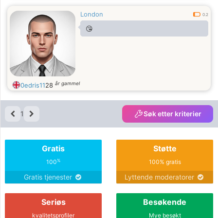
London
0.2
😘
år gammel
0edris11
28
1
Søk etter kriterier
Gratis
Støtte
%
100
100% gratis
Gratis tjenester
Lyttende moderatorer
Seriøs
Besøkende
kvalitetsprofiler
Mye besøkt