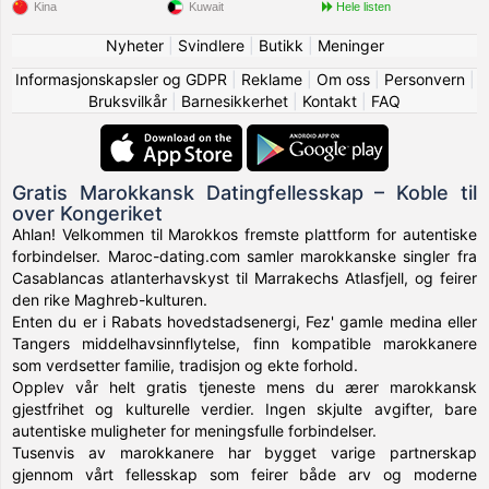
Kina
Kuwait
Hele listen
Nyheter
|
Svindlere
|
Butikk
|
Meninger
Informasjonskapsler og GDPR
|
Reklame
|
Om oss
|
Personvern
|
Bruksvilkår
|
Barnesikkerhet
|
Kontakt
|
FAQ
Gratis Marokkansk Datingfellesskap – Koble til
over Kongeriket
Ahlan! Velkommen til Marokkos fremste plattform for autentiske
forbindelser. Maroc-dating.com samler marokkanske singler fra
Casablancas atlanterhavskyst til Marrakechs Atlasfjell, og feirer
den rike Maghreb-kulturen.
Enten du er i Rabats hovedstadsenergi, Fez' gamle medina eller
Tangers middelhavsinnflytelse, finn kompatible marokkanere
som verdsetter familie, tradisjon og ekte forhold.
Opplev vår helt gratis tjeneste mens du ærer marokkansk
gjestfrihet og kulturelle verdier. Ingen skjulte avgifter, bare
autentiske muligheter for meningsfulle forbindelser.
Tusenvis av marokkanere har bygget varige partnerskap
gjennom vårt fellesskap som feirer både arv og moderne