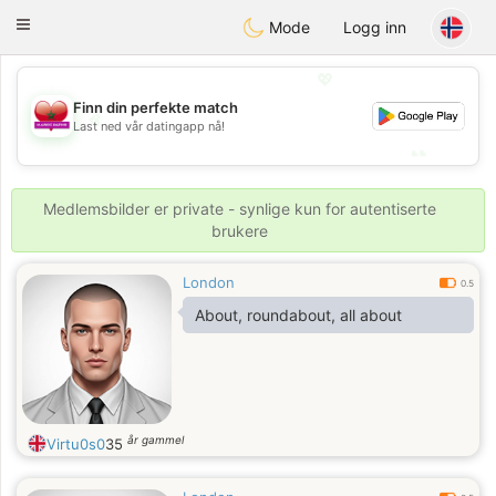
Maroc Dating
Toggle
Mode
Logg inn
navigation
💖
Finn din perfekte match
💖
Last ned vår datingapp nå!
💕
💕
Medlemsbilder er private - synlige kun for autentiserte
brukere
London
0.5
About, roundabout, all about
år gammel
Virtu0s0
35