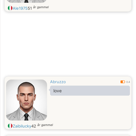
år gammel
Ale1975
51
Abruzzo
0.4
love
år gammel
Zaibilucky
42