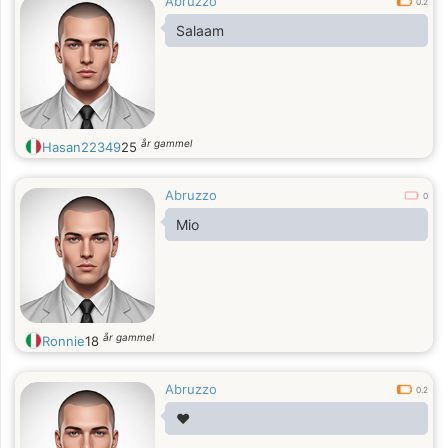
Abruzzo
0.2
Salaam
år gammel
Hasan22349
25
Abruzzo
0
Mio
år gammel
Ronnie
18
Abruzzo
0.2
❤️