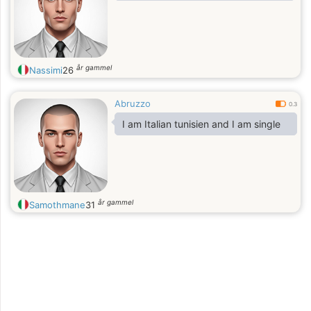
humains...
år gammel
Nassimi
26
Abruzzo
0.3
I am Italian tunisien and I am single
år gammel
Samothmane
31