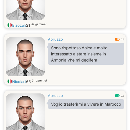
år gammel
Elzozah
21
Abruzzo
0.6
Sono rispettoso dolce e molto
interessato a stare insieme in
Armonia.vhe mi dedifera
år gammel
Nicolart
63
Abruzzo
0.8
Voglio trasferirmi a vivere in Marocco