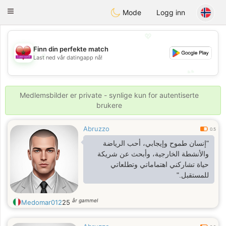
Maroc Dating
Toggle
Mode
Logg inn
navigation
💖
Finn din perfekte match
💖
Last ned vår datingapp nå!
💕
💕
Medlemsbilder er private - synlige kun for autentiserte
brukere
Abruzzo
0.5
"إنسان طموح وإيجابي، أحب الرياضة
والأنشطة الخارجية، وأبحث عن شريكة
حياة تشاركني اهتماماتي وتطلعاتي
للمستقبل."
år gammel
Medomar012
25