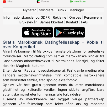
Kina
Kuwait
Hele listen
Nyheter
|
Svindlere
|
Butikk
|
Meninger
Informasjonskapsler og GDPR
|
Reklame
|
Om oss
|
Personvern
|
Bruksvilkår
|
Barnesikkerhet
|
Kontakt
|
FAQ
Gratis Marokkansk Datingfellesskap – Koble til
over Kongeriket
Ahlan! Velkommen til Marokkos fremste plattform for autentiske
forbindelser. Maroc-dating.com samler marokkanske singler fra
Casablancas atlanterhavskyst til Marrakechs Atlasfjell, og feirer
den rike Maghreb-kulturen.
Enten du er i Rabats hovedstadsenergi, Fez' gamle medina eller
Tangers middelhavsinnflytelse, finn kompatible marokkanere
som verdsetter familie, tradisjon og ekte forhold.
Opplev vår helt gratis tjeneste mens du ærer marokkansk
gjestfrihet og kulturelle verdier. Ingen skjulte avgifter, bare
autentiske muligheter for meningsfulle forbindelser.
Tusenvis av marokkanere har bygget varige partnerskap
gjennom vårt fellesskap som feirer både arv og moderne