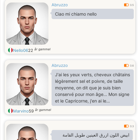
Abruzzo
0.5
Ciao mi chiamo nello
år gammel
Nello06
22
Abruzzo
0.6
J'ai les yeux verts, cheveux châtains
légèrement sel et poivre, de taille
moyenne, on dit que je suis bien
conservé pour mon âge... Mon signe
et le Capricorne, j'en ai le
caractère...j'aime la nature, le soleil,
år gammel
Marvino
59
la bonne cuisine. la simplicité, la
sincérité, la loyauté...Je ne suis pas
un adepte des réseaux sociaux, je
0.3
préfère de loin les contacts
ابيض اللون ازرق العينين طويل القامة