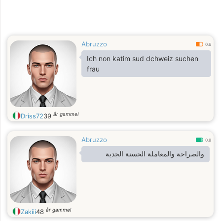
Abruzzo
0.6
Ich non katim sud dchweiz suchen
frau
år gammel
Driss72
39
Abruzzo
0.8
والصراحة والمعاملة الحسنة الجدية
år gammel
Zakiii
48