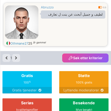
Abruzzo
0.3
لطيف و جميل أبحث عن بنت ل تعارف
år gammel
Othmane27
25
1
Søk etter kriterier
Gratis
Støtte
%
100
100% gratis
Gratis tjenester
Lyttende moderatorer
Seriøs
Besøkende
kvalitetsprofiler
Mye besøkt