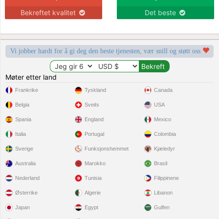
Bekreftet kvalitet
Det beste
Vi jobber hardt for å gi deg den beste tjenesten, vær snill og støtt oss
Møter etter land
Frankrike
Tyskland
Canada
Belgia
Sveits
USA
Spania
England
Mexico
Italia
Portugal
Colombia
Sverige
Funksjonshemmet
Kjæledyr
Australia
Marokko
Brasil
Nederland
Tunisia
Filippinene
Østerrike
Algerie
Libanon
Japan
Egypt
Gulfen