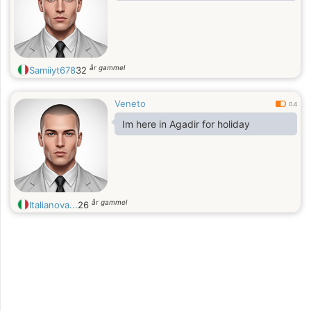
år gammel
Samiiyt678
32
Veneto
0.4
Im here in Agadir for holiday
år gammel
Italianova...
26