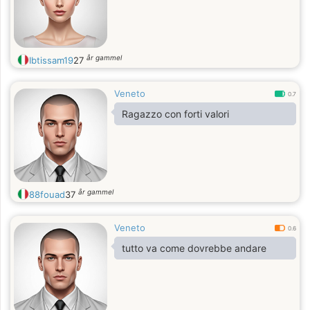
år gammel
Ibtissam19
27
Veneto
0.7
Ragazzo con forti valori
år gammel
88fouad
37
Veneto
0.6
tutto va come dovrebbe andare