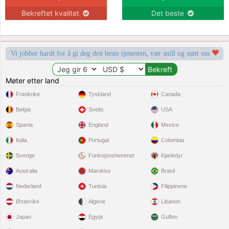
Bekreftet kvalitet
Det beste
Vi jobber hardt for å gi deg den beste tjenesten, vær snill og støtt oss
Møter etter land
Frankrike
Tyskland
Canada
Belgia
Sveits
USA
Spania
England
Mexico
Italia
Portugal
Colombia
Sverige
Funksjonshemmet
Kjæledyr
Australia
Marokko
Brasil
Nederland
Tunisia
Filippinene
Østerrike
Algerie
Libanon
Japan
Egypt
Gulfen