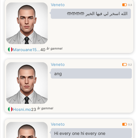
Veneto
0.3
الله اسخر لي فيها الخير 🤲🤲🤲🤲
år gammel
Marouane15...
40
Veneto
0.2
ang
år gammel
Hosni.mo
23
Veneto
0.3
Hi every one hi every one