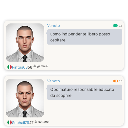
Veneto
0.8
uomo indipendente libero posso
ospitare
år gammel
Pintus68
58
Veneto
0.3
Obo maturo responsabile educato
da scoprire
år gammel
Souhail79
47