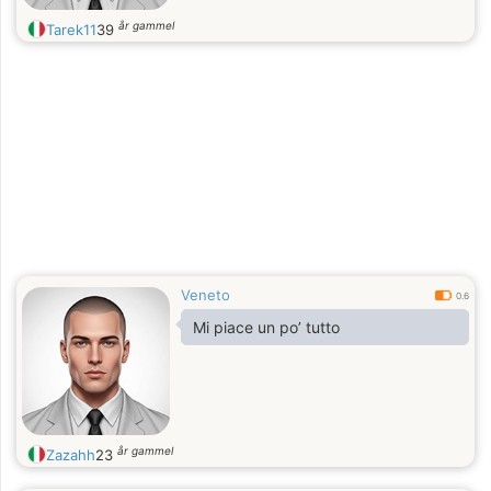
år gammel
Tarek11
39
Veneto
0.6
Mi piace un po’ tutto
år gammel
Zazahh
23