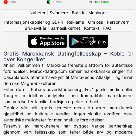
Kina
Kuwait
Hele listen
Nyheter
|
Svindlere
|
Butikk
|
Meninger
Informasjonskapsler og GDPR
|
Reklame
|
Om oss
|
Personvern
|
Bruksvilkår
|
Barnesikkerhet
|
Kontakt
|
FAQ
Gratis Marokkansk Datingfellesskap – Koble til
over Kongeriket
Ahlan! Velkommen til Marokkos fremste plattform for autentiske
forbindelser. Maroc-dating.com samler marokkanske singler fra
Casablancas atlanterhavskyst til Marrakechs Atlasfjell, og feirer
den rike Maghreb-kulturen.
Enten du er i Rabats hovedstadsenergi, Fez' gamle medina eller
Tangers middelhavsinnflytelse, finn kompatible marokkanere
som verdsetter familie, tradisjon og ekte forhold.
Opplev vår helt gratis tjeneste mens du ærer marokkansk
gjestfrihet og kulturelle verdier. Ingen skjulte avgifter, bare
autentiske muligheter for meningsfulle forbindelser.
Tusenvis av marokkanere har bygget varige partnerskap
gjennom vårt fellesskap som feirer både arv og moderne