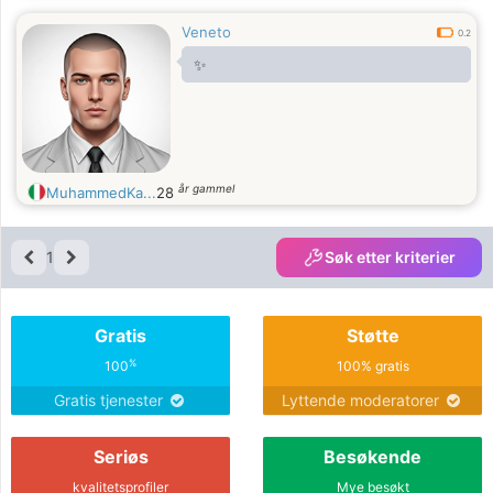
Veneto
0.2
✨
år gammel
MuhammedKa...
28
1
Søk etter kriterier
Gratis
Støtte
%
100
100% gratis
Gratis tjenester
Lyttende moderatorer
Seriøs
Besøkende
kvalitetsprofiler
Mye besøkt