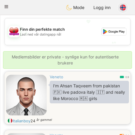
Maroc Dating
Toggle
Mode
Logg inn
navigation
💖
Finn din perfekte match
💖
Last ned vår datingapp nå!
💕
💕
Medlemsbilder er private - synlige kun for autentiserte
brukere
Veneto
0.9
I'm Ahsan Taqveem from pakistan
🇵🇰 live padova italy 🇮🇹 and really
like Morocco 🇲🇦 girls
år gammel
Italianboy
24