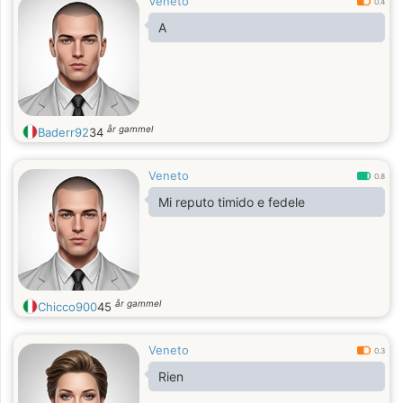
Veneto
0.4
A
år gammel
Baderr92
34
Veneto
0.8
Mi reputo timido e fedele
år gammel
Chicco900
45
Veneto
0.3
Rien