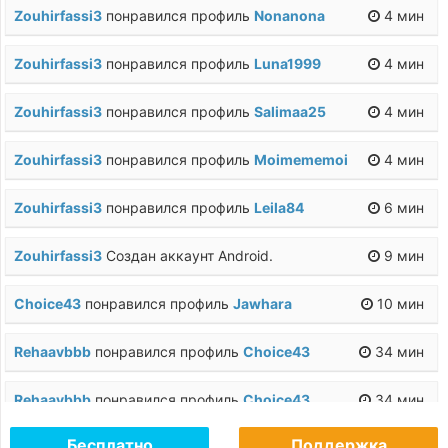
Zouhirfassi3
понравился профиль
Nonanona
4 мин
Zouhirfassi3
понравился профиль
Luna1999
4 мин
Zouhirfassi3
понравился профиль
Salimaa25
4 мин
Zouhirfassi3
понравился профиль
Moimememoi
4 мин
Zouhirfassi3
понравился профиль
Leila84
6 мин
Zouhirfassi3
Создан аккаунт Android.
9 мин
Choice43
понравился профиль
Jawhara
10 мин
Rehaavbbb
понравился профиль
Choice43
34 мин
Rehaavbbb
понравился профиль
Choice43
34 мин
Бесплатно
Поддержка
Rehaavbbb
понравился профиль
Choice43
34 мин