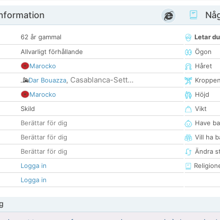
nformation
Någ
62 år gammal
Letar du
Allvarligt förhållande
Ögon
Marocko
Håret
Casablanca-Sett...
Dar Bouazza
,
Kroppe
Marocko
Höjd
Skild
Vikt
Berättar för dig
Have ba
Berättar för dig
Vill ha 
Berättar för dig
Ändra st
Logga in
Religion
Logga in
g