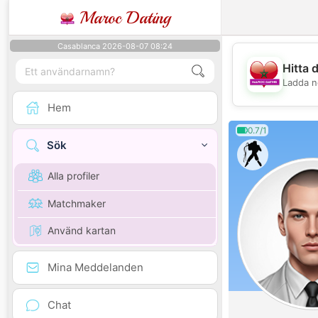
Maroc Dating
Casablanca 2026-08-07 08:24
Hitta 
Ladda n
Hem
0.7/1
Sök
Alla profiler
Matchmaker
Använd kartan
Mina Meddelanden
Chat