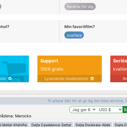
Berättar för dig
ohol?
Min favoritfilm?
scarface
Support
Seriö
100% gratis
kvalite
nster
Lyssnande moderatorer
Be
Vi arbetar hårt för att ge dig den bästa servicen, 
områdena: Marocko
i Mellal-Khénifra
Dejta Casablanca-Settat
Dejta Doukkala-Abda
Dejta D