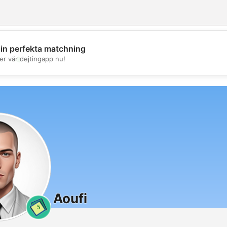
din perfekta matchning
💖
er vår dejtingapp nu!
💕
Aoufi
5