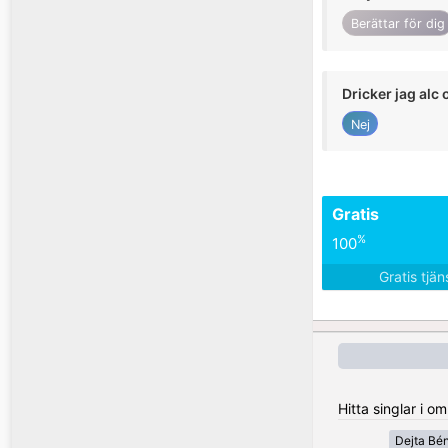
Berättar för dig
Dricker jag alc 
Nej
Gratis
%
100
Gratis tjä
Hitta singlar i 
Dejta Bén