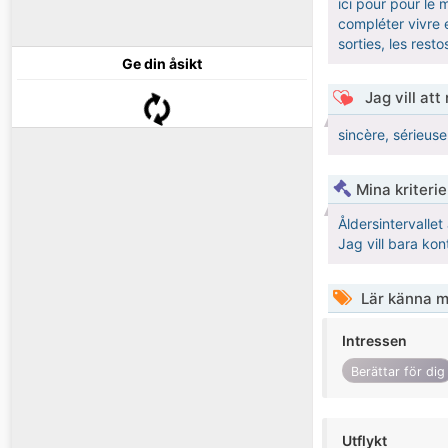
ici pour pour le
compléter vivre e
sorties, les resto
Ge din åsikt
Jag vill att
sincère, sérieus
Mina kriteri
Åldersintervalle
Jag vill bara kon
Lär känna m
Intressen
Berättar för dig
Utflykt