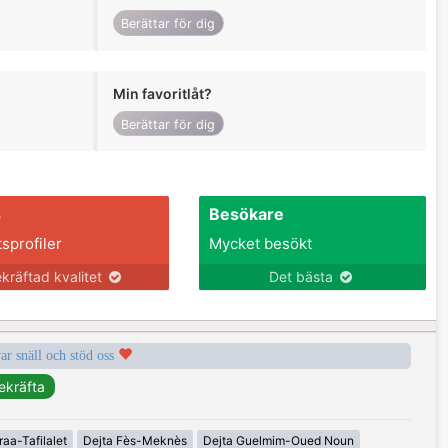
Berättar för dig
Min favoritlåt?
Berättar för dig
s
Besökare
tsprofiler
Mycket besökt
kräftad kvalitet
Det bästa
var snäll och stöd oss
raa-Tafilalet
Dejta Fès-Meknès
Dejta Guelmim-Oued Noun