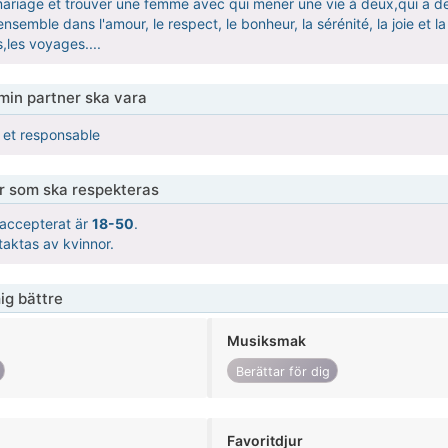
 mariage et trouver une femme avec qui mener une vie à deux,qui a de
nsemble dans l'amour, le respect, le bonheur, la sérénité, la joie et l
s,les voyages....
 min partner ska vara
e et responsable
er som ska respekteras
t accepterat är
18-50
.
taktas av kvinnor.
ig bättre
Musiksmak
Berättar för dig
Favoritdjur