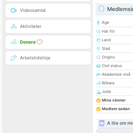
Medlemsi
Videosamtal
Age
Aktiviteter
Här för
Land
Donera
Stad
Origins
Arbetstidslinje
Civil status
Akademisk nivå
Rökare
Jobb
Mina vänner
Medlem sedan
A lite om mi