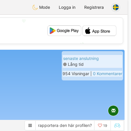
Mode
Logga in
Registrera
💖
💕
senaste anslutning
Lång tid
954 Visningar |
0 Kommentarer
rapportera den här profilen?
19