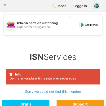
Maroc Dating
Toggle
Mode
Logga in
navigation
💖
Hitta din perfekta matchning
Ladda ner vår dejtingapp nu!
💖
💕
💕
ISN
Services
Info
Denna användare finns inte eller raderades
Sorry we could not find this member
Gratis
Support