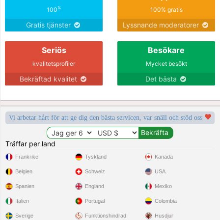
%
100
100% gratis
Gratis tjänster
Lyssnande moderatorer
Seriös
Besökare
kvalitetsprofiler
Mycket besökt
Bekräftad kvalitet
Det bästa
Vi arbetar hårt för att ge dig den bästa servicen, var snäll och stöd oss
Träffar per land
Frankrike
Tyskland
Kanada
Belgien
Schweiz
USA
Spanien
England
Mexiko
Italien
Portugal
Colombia
Sverige
Funktionshindrad
Husdjur