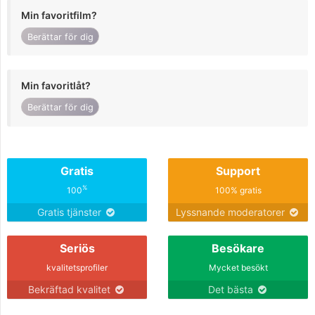
Min favoritfilm?
Berättar för dig
Min favoritlåt?
Berättar för dig
Gratis
Support
%
100
100% gratis
Gratis tjänster
Lyssnande moderatorer
Seriös
Besökare
kvalitetsprofiler
Mycket besökt
Bekräftad kvalitet
Det bästa