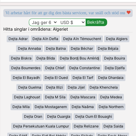
Vi arbetar hårt för att ge dig den bästa servicen, var snäll och stöd oss
Hitta singlar i områdena: Algeriet
Dejta Adrar
Dejta Aïn Defla
Dejta Aïn Témouchent
Dejta Algiers
Dejta Annaba
Dejta Batna
Dejta Béchar
Dejta Béjaïa
Dejta Biskra
Dejta Blida
Dejta Bordj Bou Arréridj
Dejta Bouira
Dejta Boumerdes
Dejta Chlef
Dejta Constantine
Dejta Djelfa
Dejta El Bayadh
Dejta El Oued
Dejta El Tarf
Dejta Ghardaia
Dejta Guelma
Dejta Illizi
Dejta Jijel
Dejta Khenchela
Dejta Laghouat
Dejta M Sila
Dejta Mascara
Dejta Medea
Dejta Mila
Dejta Mostaganem
Dejta Naâma
Dejta Northern
Dejta Oran
Dejta Ouargla
Dejta Oum El Bouaghi
Dejta Persekutuan Kuala Lumpur
Dejta Relizane
Dejta Saida
Dejta Sétif
Dejta Sidi Bel Abbès
Dejta Skikda
Dejta Souk Ahras