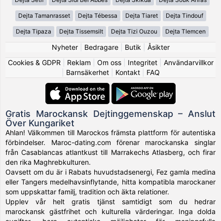
Dejta Tamanrasset
Dejta Tébessa
Dejta Tiaret
Dejta Tindouf
Dejta Tipaza
Dejta Tissemsilt
Dejta Tizi Ouzou
Dejta Tlemcen
Nyheter
|
Bedragare
|
Butik
|
Åsikter
Cookies & GDPR
|
Reklam
|
Om oss
|
Integritet
|
Användarvillkor
|
Barnsäkerhet
|
Kontakt
|
FAQ
Gratis Marockansk Dejtinggemenskap – Anslut
Över Kungariket
Ahlan! Välkommen till Marockos främsta plattform för autentiska
förbindelser. Maroc-dating.com förenar marockanska singlar
från Casablancas atlantkust till Marrakechs Atlasberg, och firar
den rika Maghrebkulturen.
Oavsett om du är i Rabats huvudstadsenergi, Fez gamla medina
eller Tangers medelhavsinflytande, hitta kompatibla marockaner
som uppskattar familj, tradition och äkta relationer.
Upplev vår helt gratis tjänst samtidigt som du hedrar
marockansk gästfrihet och kulturella värderingar. Inga dolda