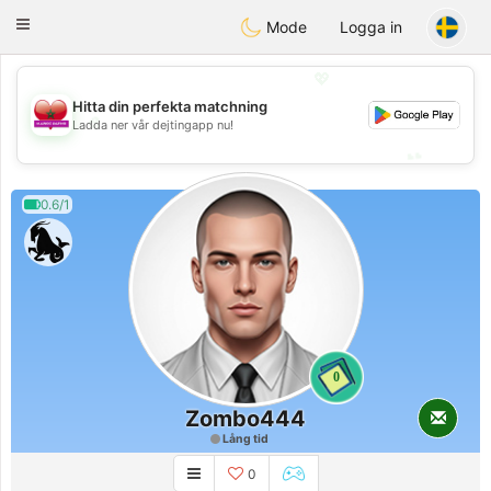
Maroc Dating
Toggle
Mode
Logga in
navigation
💖
Hitta din perfekta matchning
💖
Ladda ner vår dejtingapp nu!
💕
💕
0.6/1
0
Zombo444
Lång tid
0