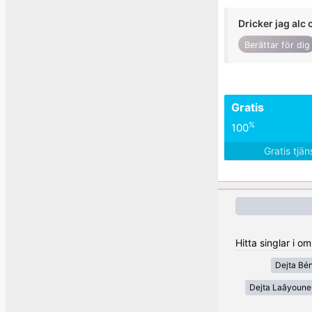
Dricker jag alc 
Berättar för dig
Gratis
%
100
Gratis tjä
Hitta singlar i 
Dejta Bén
Dejta Laâyoune