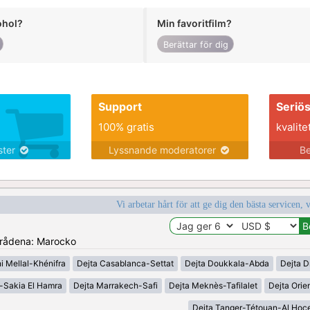
ohol?
Min favoritfilm?
Berättar för dig
Support
Seriö
100% gratis
kvalite
nster
Lyssnande moderatorer
Be
Vi arbetar hårt för att ge dig den bästa servicen, 
områdena: Marocko
i Mellal-Khénifra
Dejta Casablanca-Settat
Dejta Doukkala-Abda
Dejta D
-Sakia El Hamra
Dejta Marrakech-Safi
Dejta Meknès-Tafilalet
Dejta Orien
Dejta Tanger-Tétouan-Al Hoc