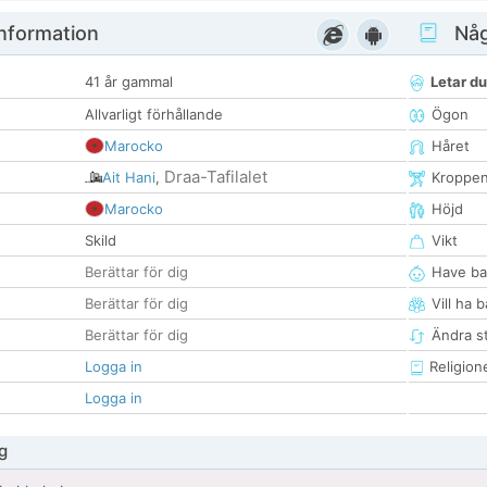
nformation
Någ
41 år gammal
Letar du
Allvarligt förhållande
Ögon
Marocko
Håret
Draa-Tafilalet
Ait Hani
,
Kroppe
Marocko
Höjd
Skild
Vikt
Berättar för dig
Have ba
Berättar för dig
Vill ha 
Berättar för dig
Ändra st
Logga in
Religion
Logga in
g