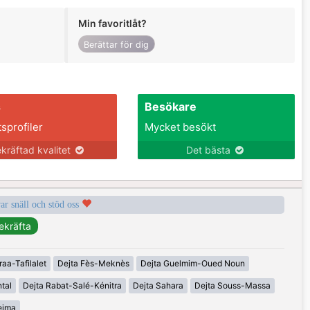
Min favoritlåt?
Berättar för dig
s
Besökare
tsprofiler
Mycket besökt
kräftad kvalitet
Det bästa
var snäll och stöd oss
raa-Tafilalet
Dejta Fès-Meknès
Dejta Guelmim-Oued Noun
tal
Dejta Rabat-Salé-Kénitra
Dejta Sahara
Dejta Souss-Massa
eima