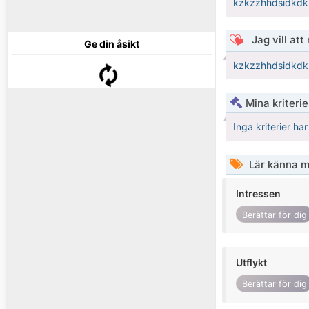
kzkzzhhdsidkd
Jag vill att
Ge din åsikt
kzkzzhhdsidkd
Mina kriteri
Inga kriterier ha
Lär känna m
Intressen
Berättar för dig
Utflykt
Berättar för dig