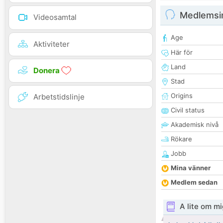
Medlemsi
Videosamtal
Age
Aktiviteter
Här för
Land
Donera
Stad
Origins
Arbetstidslinje
Civil status
Akademisk nivå
Rökare
Jobb
Mina vänner
Medlem sedan
A lite om mi