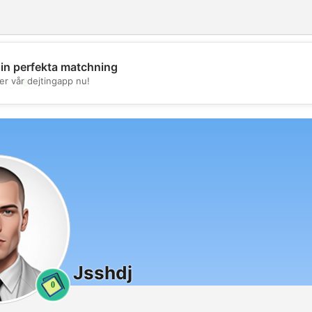
din perfekta matchning
💖
er vår dejtingapp nu!
💕
Jsshdj
0