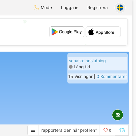
Mode
Logga in
Registrera
💖
💕
senaste anslutning
Lång tid
15 Visningar |
0 Kommentarer
rapportera den här profilen?
0