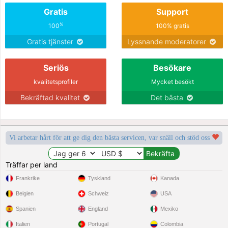
Gratis
Support
%
100
100% gratis
Gratis tjänster
Lyssnande moderatorer
Seriös
Besökare
kvalitetsprofiler
Mycket besökt
Bekräftad kvalitet
Det bästa
Vi arbetar hårt för att ge dig den bästa servicen, var snäll och stöd oss
Träffar per land
Frankrike
Tyskland
Kanada
Belgien
Schweiz
USA
Spanien
England
Mexiko
Italien
Portugal
Colombia