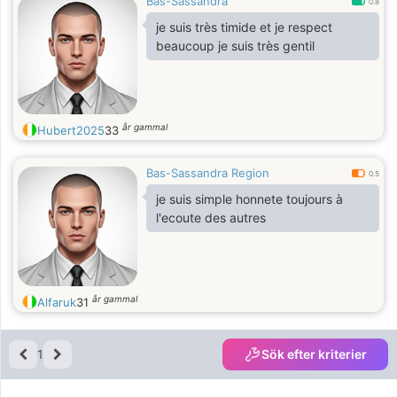
Bas-Sassandra
0.8
je suis très timide et je respect
beaucoup je suis très gentil
år gammal
Hubert2025
33
Bas-Sassandra Region
0.5
je suis simple honnete toujours à
l'ecoute des autres
år gammal
Alfaruk
31
1
Sök efter kriterier