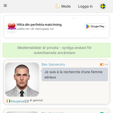
Maroc Dating
Toggle
Mode
Logga in
navigation
💖
Hitta din perfekta matchning
💖
Ladda ner vår dejtingapp nu!
💕
💕
Medlemsbilder är privata - synliga endast för
autentiserade användare
Bas-Sassandra
0.5
Je suis à la recherche d’une femme
sérieux
år gammal
Abujamal
23