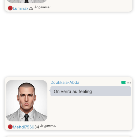
år gammal
Luminax
25
Doukkala-Abda
0.8
On verra au feeling
år gammal
Mehdi7569
34