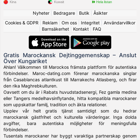
Kina
Kuwait
Hela listan
Nyheter
|
Bedragare
|
Butik
|
Åsikter
Cookies & GDPR
|
Reklam
|
Om oss
|
Integritet
|
Användarvillkor
|
Barnsäkerhet
|
Kontakt
|
FAQ
Gratis Marockansk Dejtinggemenskap – Anslut
Över Kungariket
Ahlan! Välkommen till Marockos främsta plattform för autentiska
förbindelser. Maroc-dating.com förenar marockanska singlar
från Casablancas atlantkust till Marrakechs Atlasberg, och firar
den rika Maghrebkulturen.
Oavsett om du är i Rabats huvudstadsenergi, Fez gamla medina
eller Tangers medelhavsinflytande, hitta kompatibla marockaner
som uppskattar familj, tradition och äkta relationer.
Upplev vår helt gratis tjänst samtidigt som du hedrar
marockansk gästfrihet och kulturella värderingar. Inga dolda
avgifter, bara autentiska möjligheter för meningsfulla
förbindelser.
Tusentals marockaner har byggt varaktiga partnerskap genom