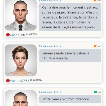
Doukkala-Abda
0.5
Rien à dire pour le moment c'est aux
autres de juger, l'illumination d'esprit
,le sérieux, la tolérance, le pardon,la
raison, laïcité,le Côté humain, la
saveur de la vie,les moments joyeux
avec belle compagnie, la joie de la
år gammal
Cabdou
66
vie.I'm divorced from Morocco
romantic irreligious, I would like to
Doukkala-Abda
meet a good woman to build happy
0.5
couple based on love, happiness,
Femme simple aime le calme la
nature le voyage
år gammal
Hajouba75
51
Doukkala-Abda
0.9
i m 38 years old from morocco