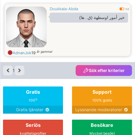
Doukkala-Abda
0.6
خير أمور اوسطهة (ق...ها)
år gammal
AdnanJok
19
1
Sök efter kriterier
Gratis
Support
%
100
100% gratis
Gratis tjänster
Lyssnande moderatorer
Seriös
Besökare
kvalitetsprofiler
Mycket besökt