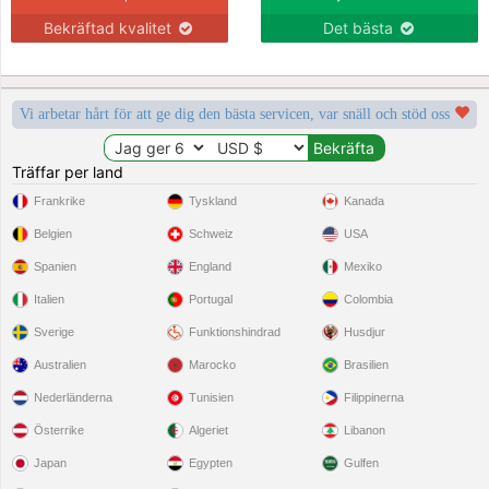
Bekräftad kvalitet
Det bästa
Vi arbetar hårt för att ge dig den bästa servicen, var snäll och stöd oss
Träffar per land
Frankrike
Tyskland
Kanada
Belgien
Schweiz
USA
Spanien
England
Mexiko
Italien
Portugal
Colombia
Sverige
Funktionshindrad
Husdjur
Australien
Marocko
Brasilien
Nederländerna
Tunisien
Filippinerna
Österrike
Algeriet
Libanon
Japan
Egypten
Gulfen