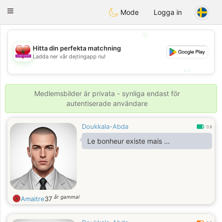
Maroc Dating
Toggle
Mode
Logga in
navigation
💖
Hitta din perfekta matchning
💖
Ladda ner vår dejtingapp nu!
💕
💕
Medlemsbilder är privata - synliga endast för
autentiserade användare
Doukkala-Abda
0.8
Le bonheur existe mais …
år gammal
Amaitre
37