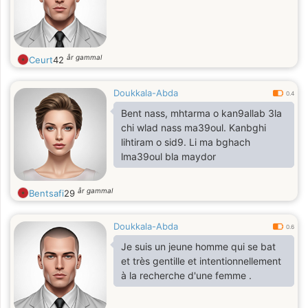
år gammal
Ceurt
42
Doukkala-Abda
0.4
Bent nass, mhtarma o kan9allab 3la
chi wlad nass ma39oul. Kanbghi
lihtiram o sid9. Li ma bghach
lma39oul bla maydor
år gammal
Bentsafi
29
Doukkala-Abda
0.6
Je suis un jeune homme qui se bat
et très gentille et intentionnellement
à la recherche d'une femme .