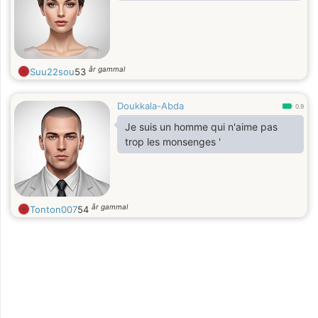
år gammal
Suu22sou
53
Doukkala-Abda
0.9
Je suis un homme qui n'aime pas
trop les monsenges '
år gammal
Tonton007
54