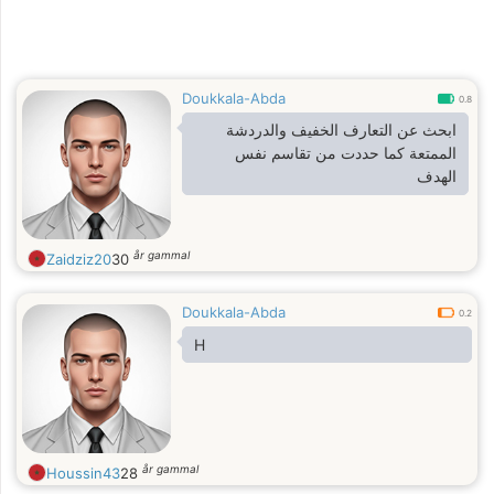
Doukkala-Abda
0.8
ابحث عن التعارف الخفيف والدردشة
الممتعة كما حددت من تقاسم نفس
الهدف
år gammal
Zaidziz20
30
Doukkala-Abda
0.2
H
år gammal
Houssin43
28