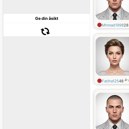
Ge din åsikt
Mhmad1998
2
år
Fatiha125
48