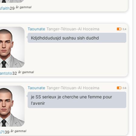
år gammal
faith
29
Taounate
Tanger-Tétouan-Al Hoceima
0.4
Kdjdhddudusjd sushsu sish dudhd
år gammal
antoto
32
Taounate
Tanger-Tétouan-Al Hoceima
0.6
je SS serieux je cherche une femme pour
l'avenir
år gammal
m71
39