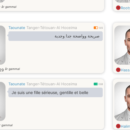
år gammal
7
Roots
Taounate
Tanger-Tétouan-Al Hoceima
0.5
صريحة وواضحة جدا وجدية
år gammal
29
Hass
Taounate
Tanger-Tétouan-Al Hoceima
0.8
Je suis une fille sérieuse, gentille et belle
r gammal
Hali