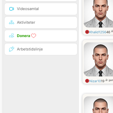
Videosamtal
Aktiviteter
å
Khalid1256
46
Donera
Arbetstidslinje
år ga
Nizar10
19