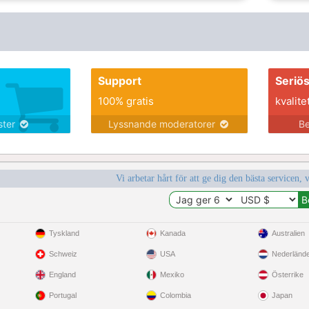
Support
Seriö
100% gratis
kvalite
nster
Lyssnande moderatorer
Be
Vi arbetar hårt för att ge dig den bästa servicen, 
Tyskland
Kanada
Australien
Schweiz
USA
Nederländ
England
Mexiko
Österrike
Portugal
Colombia
Japan