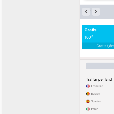
1
Gratis
%
100
Gratis tjä
Träffar per land
Frankrike
Belgien
Spanien
Italien