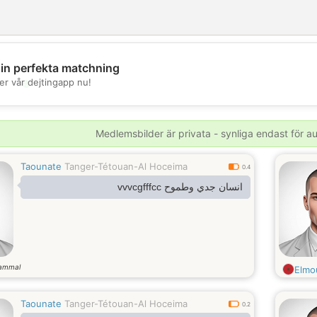
din perfekta matchning
💖
er vår dejtingapp nu!
💕
Medlemsbilder är privata - synliga endast för 
Taounate
Tanger-Tétouan-Al Hoceima
0.4
انسان جدي وطموح vvvcgfffcc
gammal
Elmou
Taounate
Tanger-Tétouan-Al Hoceima
0.2