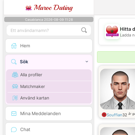
Maroc Dating
Casablanca 2026-08-09 11:28
Hitta 
Ladda n
Hem
Sök
Alla profiler
Matchmaker
Använd kartan
Mina Meddelanden
år 
Souffian
32
Chat