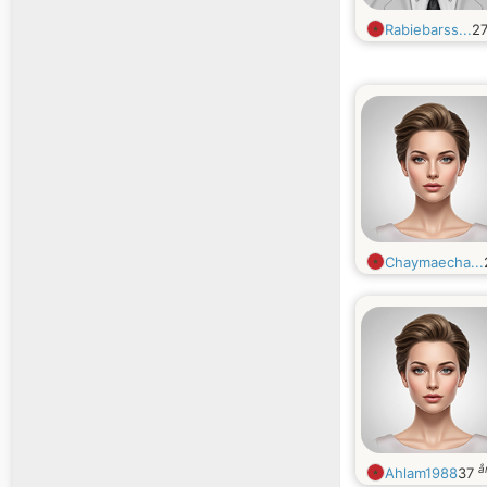
Rabiebarss...
2
Chaymaecha...
å
Ahlam1988
37