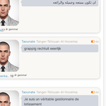
ان تكون ممتعه وجميله والرائعه
år gammal
a
27
Taounate
Tanger-Tétouan-Al Hoceima
0.3
grappig rechtuit eeerlijk
år gammal
berka...
19
Taounate
Tanger-Tétouan-Al Hoceima
0.3
Je suis un véritable gestionnaire de
lotissement