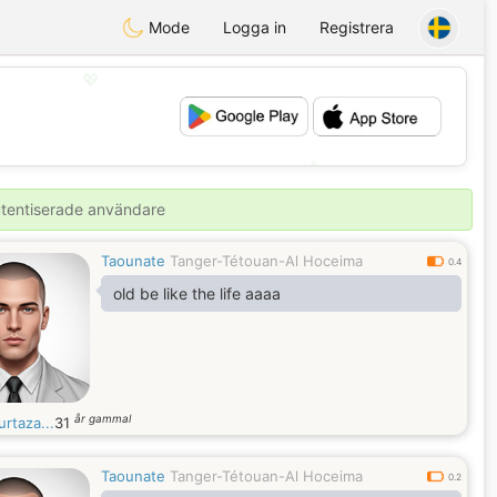
Mode
Logga in
Registrera
💖
💕
autentiserade användare
Taounate
Tanger-Tétouan-Al Hoceima
0.4
old be like the life aaaa
år gammal
rtaza...
31
Taounate
Tanger-Tétouan-Al Hoceima
0.2