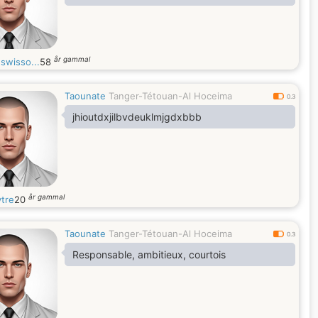
år gammal
swisso...
58
Taounate
Tanger-Tétouan-Al Hoceima
0.3
jhioutdxjilbvdeuklmjgdxbbb
år gammal
ytre
20
Taounate
Tanger-Tétouan-Al Hoceima
0.3
Responsable, ambitieux, courtois